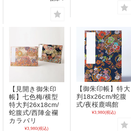
【御朱印帳】特大
【見開き御朱印
判18x26cm/蛇腹
帳】七色梅/横型
式/夜桜鹿鳴館
特大判26x18cm/
蛇腹式/西陣金襴
¥3,980
(税込)
カラバリ
¥3,980
(税込)