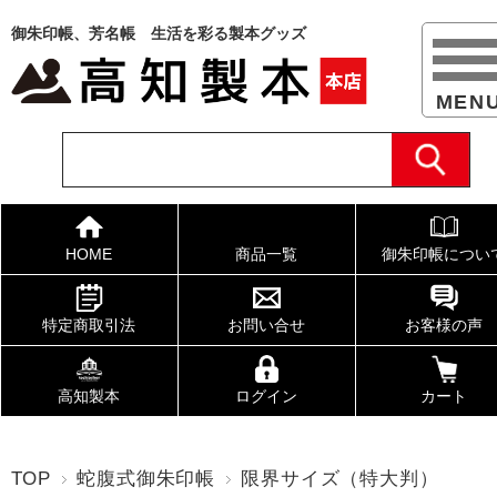
御朱印帳、芳名帳 生活を彩る製本グッズ
HOME
商品一覧
御朱印帳につい
特定商取引法
お問い合せ
お客様の声
高知製本
ログイン
カート
TOP
蛇腹式御朱印帳
限界サイズ（特大判）