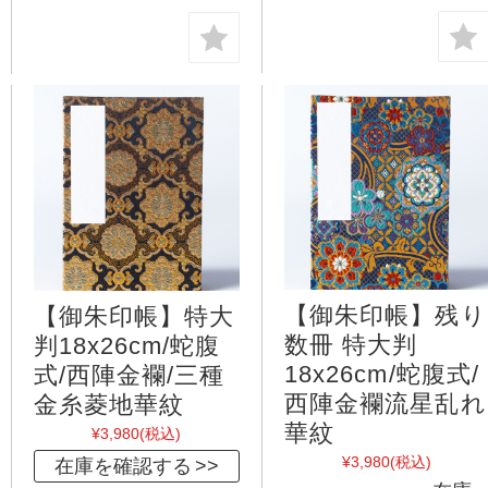
【御朱印帳】残り
【御朱印帳】特大
数冊 特大判
判18x26cm/蛇腹
18x26cm/蛇腹式/
式/西陣金襴/三種
西陣金襴流星乱れ
金糸菱地華紋
華紋
¥3,980
(税込)
¥3,980
(税込)
在庫を確認する