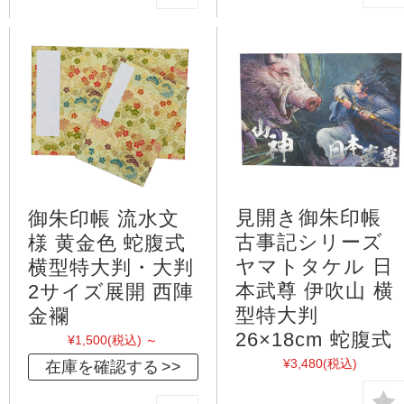
見開き御朱印帳
御朱印帳 流水文
古事記シリーズ
様 黄金色 蛇腹式
ヤマトタケル 日
横型特大判・大判
本武尊 伊吹山 横
2サイズ展開 西陣
型特大判
金襴
26×18cm 蛇腹式
¥1,500
(税込)
～
¥3,480
(税込)
在庫を確認する