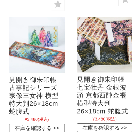
見開き御朱印帳
見開き御朱印帳
七宝牡丹 金銀波
古事記シリーズ
頭 京都西陣金襴
宗像三女神 横型
横型特大判
特大判26×18cm
26×18cm 蛇腹式
蛇腹式
¥3,480
(税込)
¥3,480
(税込)
在庫を確認する
在庫を確認する