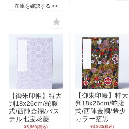
在庫を確認する
【御朱印帳】特大
【御朱印帳】特大
判18x26cm/蛇腹
判18x26cm/蛇腹
式/西陣金襴/希少
式/西陣金襴/パス
カラー箔黒
テル七宝花菱
¥3,980
(税込)
¥3,980
(税込)