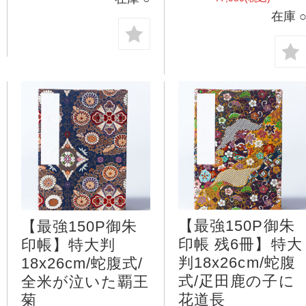
在庫 
【最強150P御朱
【最強150P御朱
印帳 残6冊】特大
印帳】特大判
判18x26cm/蛇腹
18x26cm/蛇腹式/
式/疋田鹿の子に
全米が泣いた覇王
花道長
菊