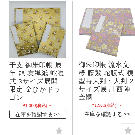
御朱印帳 流水文
干支 御朱印帳 辰
様 藤紫 蛇腹式 横
年 龍 友禅紙 蛇腹
型特大判・大判 2
式 3サイズ展開
サイズ展開 西陣
限定 金ぴかドラ
金襴
ゴン
¥1,500
(税込)
～
¥1,300
(税込)
～
在庫を確認する
在庫を確認する