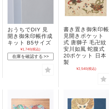
書き置き御朱印帳
おうちでDIY 見
見開きポケット
開き御朱印帳作成
式 唐獅子 毛卍紋
キット B5サイズ
安川如風 蛇腹式
¥1,740
(税込)
20ポケット 日本
在庫を確認する
製
¥2,540
(税込)