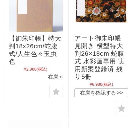
アート御朱印帳
【御朱印帳】特大
見開き 横型特大
判18x26cm/蛇腹
判26×18cm 蛇腹
式/人生色々玉虫
式 水彩画専用 実
色
用新案登録済 残
¥2,980
(税込)
り5冊
在庫 ○
¥6,980
(税込)
在庫を確認する