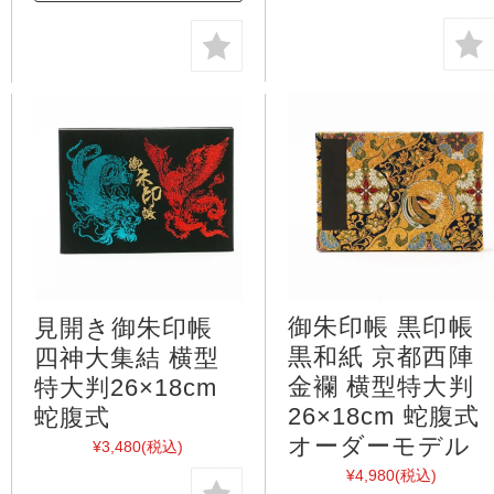
御朱印帳 黒印帳
見開き御朱印帳
黒和紙 京都西陣
四神大集結 横型
金襴 横型特大判
特大判26×18cm
26×18cm 蛇腹式
蛇腹式
オーダーモデル
¥3,480
(税込)
¥4,980
(税込)