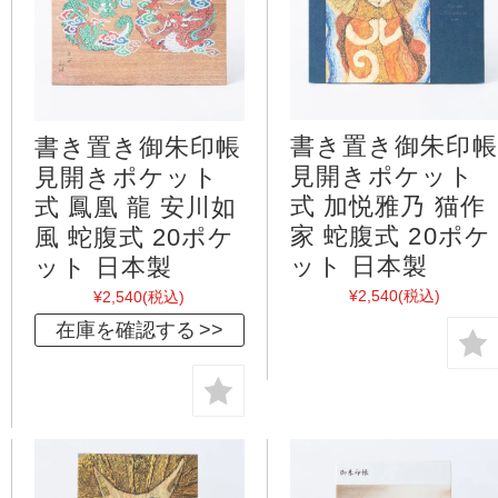
書き置き御朱印帳
書き置き御朱印帳
見開きポケット
見開きポケット
式 加悦雅乃 猫作
式 鳳凰 龍 安川如
家 蛇腹式 20ポケ
風 蛇腹式 20ポケ
ット 日本製
ット 日本製
¥2,540
(税込)
¥2,540
(税込)
在庫を確認する