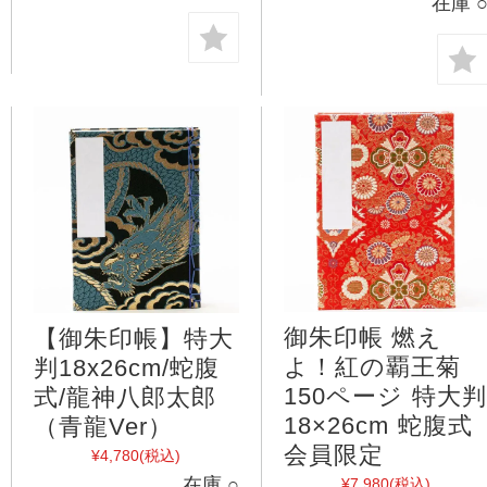
在庫 
御朱印帳 燃え
【御朱印帳】特大
よ！紅の覇王菊
判18x26cm/蛇腹
150ページ 特大判
式/龍神八郎太郎
18×26cm 蛇腹式
（青龍Ver）
会員限定
¥4,780
(税込)
在庫 ○
¥7,980
(税込)