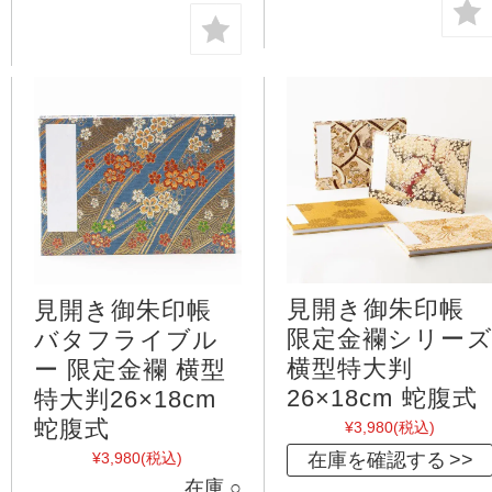
見開き御朱印帳
見開き御朱印帳
限定金襴シリー
バタフライブル
横型特大判
ー 限定金襴 横型
26×18cm 蛇腹式
特大判26×18cm
蛇腹式
¥3,980
(税込)
在庫を確認する
¥3,980
(税込)
在庫 ○