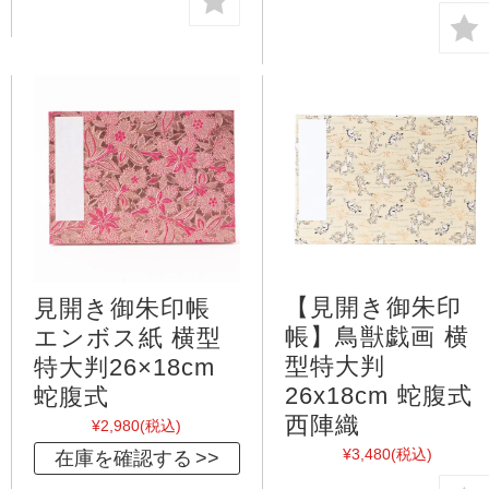
【見開き御朱印
見開き御朱印帳
帳】鳥獣戯画 横
エンボス紙 横型
型特大判
特大判26×18cm
26x18cm 蛇腹式
蛇腹式
西陣織
¥2,980
(税込)
¥3,480
(税込)
在庫を確認する