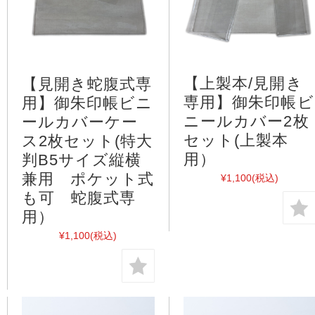
【上製本/見開き
【見開き蛇腹式専
専用】御朱印帳ビ
用】御朱印帳ビニ
ニールカバー2枚
ールカバーケー
セット(上製本
ス2枚セット(特大
用）
判B5サイズ縦横
兼用 ポケット式
¥1,100
(税込)
も可 蛇腹式専
用）
¥1,100
(税込)