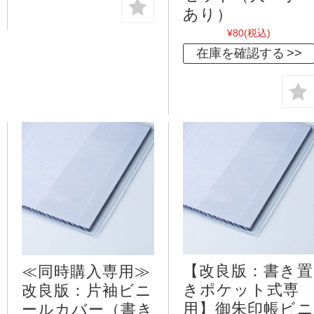
あり）
¥80
(税込)
在庫を確認する
【改良版：書き置
≪同時購入専用≫
きポケット式専
改良版：片袖ビニ
用】御朱印帳ビニ
ールカバー（書き