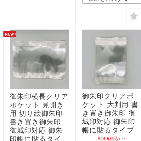
御朱印クリアポ
御朱印横長クリア
ケット 大判用 書
ポケット 見開き
き置き御朱印 御
用 切り絵御朱印
城印対応 御朱印
書き置き御朱印
帳に貼るタイプ
御城印対応 御朱
印帳に貼るタイ
¥440
(税込)
～