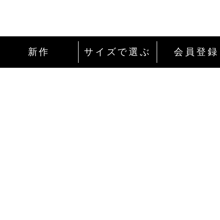
新作
サイズで選ぶ
会員登録
インターネットにて24時間ご注文を受け付
ております。
ご注文やご質問メールの対応は、土日祝日
除く平日のみです。
お支払い方法