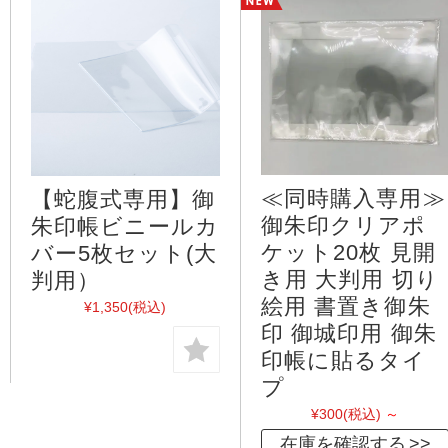
≪同時購入専用≫
【蛇腹式専用】御
御朱印クリアポ
朱印帳ビニールカ
ケット20枚 見開
バー5枚セット(大
き用 大判用 切り
判用）
絵用 書置き御朱
¥1,350
(税込)
印 御城印用 御朱
印帳に貼るタイ
プ
¥300
(税込)
～
在庫を確認する