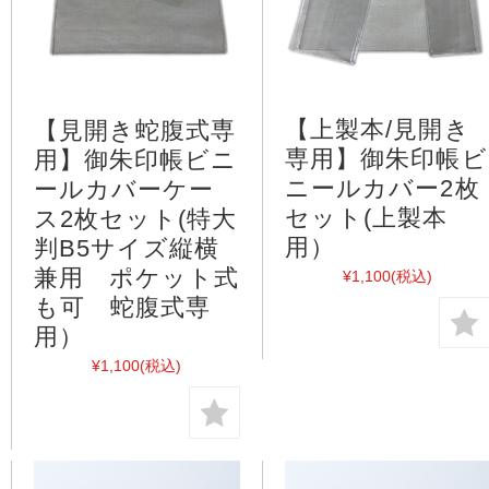
【上製本/見開き
【見開き蛇腹式専
専用】御朱印帳ビ
用】御朱印帳ビニ
ニールカバー2枚
ールカバーケー
セット(上製本
ス2枚セット(特大
用）
判B5サイズ縦横
兼用 ポケット式
¥1,100
(税込)
も可 蛇腹式専
用）
¥1,100
(税込)