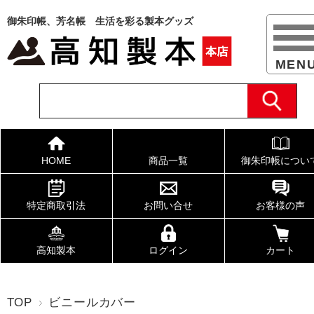
御朱印帳、芳名帳 生活を彩る製本グッズ
HOME
商品一覧
御朱印帳につい
特定商取引法
お問い合せ
お客様の声
高知製本
ログイン
カート
TOP
ビニールカバー