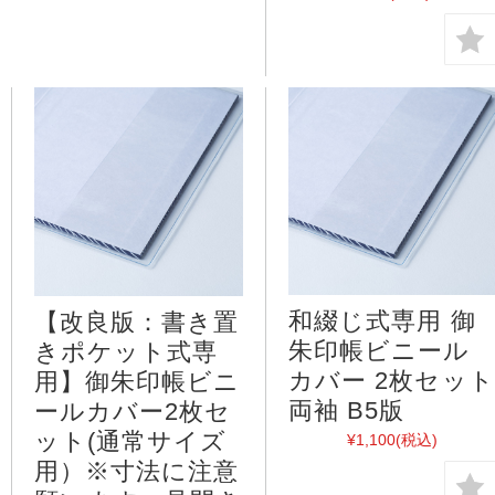
和綴じ式専用 御
【改良版：書き置
朱印帳ビニール
きポケット式専
カバー 2枚セット
用】御朱印帳ビニ
両袖 B5版
ールカバー2枚セ
ット(通常サイズ
¥1,100
(税込)
用）※寸法に注意