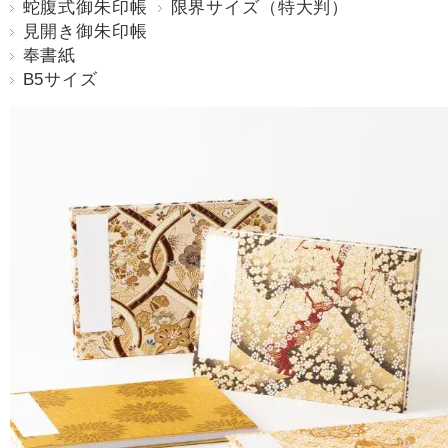
蛇腹式御朱印帳
限界サイズ（特大判）
見開き御朱印帳
奉書紙
B5サイズ