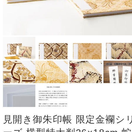
見開き御朱印帳 限定金襴シ