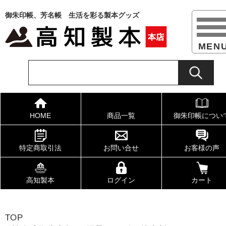
御朱印帳、芳名帳 生活を彩る製本グッズ
HOME
商品一覧
御朱印帳につい
特定商取引法
お問い合せ
お客様の声
高知製本
ログイン
カート
TOP