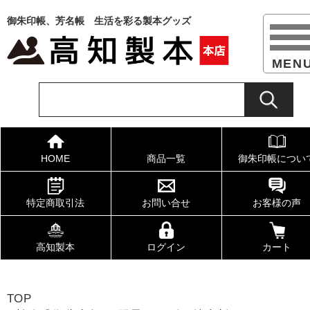
御朱印帳、芳名帳 生活を彩る製本グッズ
HOME
商品一覧
御朱印帳につい
特定商取引法
お問い合せ
お客様の声
高知製本
ログイン
カート
TOP