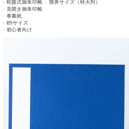
蛇腹式御朱印帳
限界サイズ（特大判）
見開き御朱印帳
奉書紙
B5サイズ
初心者向け