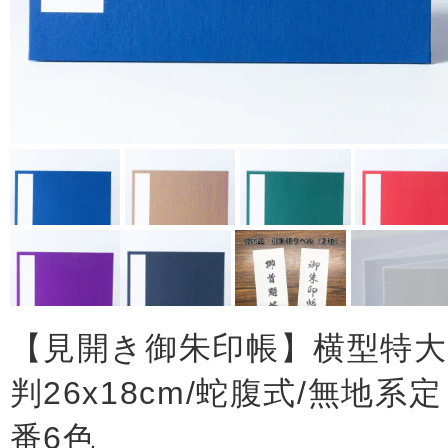
【見開き御朱印帳】横型特大
判26x18cm/蛇腹式/無地系定
番6色