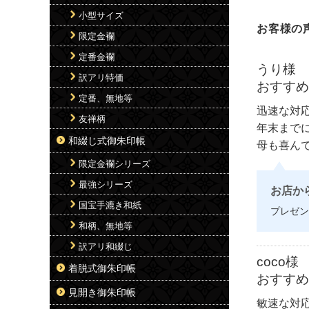
小型サイズ
お客様の
限定金襴
定番金襴
うり様
訳アリ特価
おすす
定番、無地等
迅速な対
友禅柄
年末まで
和綴じ式御朱印帳
母も喜ん
限定金襴シリーズ
最強シリーズ
お店か
国宝手漉き和紙
プレゼン
和柄、無地等
訳アリ和綴じ
coco様
着脱式御朱印帳
おすす
見開き御朱印帳
敏速な対