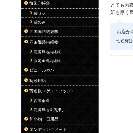
御朱印帳袋
とても素
紙も厚く
袋セット
袋のみ
西国遍路納経帳
お店か
七色梅は
四国遍路納経帳
定番無地納経帳
限定金襴納経帳
ビニールカバー
写経用紙
芳名帳（ゲストブック）
西陣金襴
定番無地＆箔押し
和小物・日用品
エンディングノート