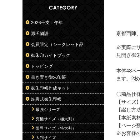
2026干支：午年
京都西陣
源氏物語
会員限定（シークレット品
※実際に
見開き御
御朱印ガイドブック
トッピング
本体48ペ
書き置き御朱印帳
ます。2
御朱印帳作成キット
〇商品仕
蛇腹式御朱印帳
【サイズ】約
最強シリーズ
【綴じ方法
【本紙素
究極サイズ（極大判）
【ページ数
限界サイズ（特大判）
※お客様
大判サイズ