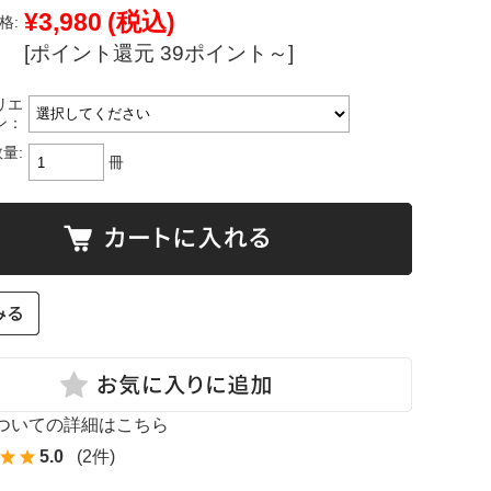
¥3,980
(税込)
格:
[ポイント還元 39ポイント～]
リエ
ン：
量:
冊
ついての詳細はこちら
5.0
(2件)