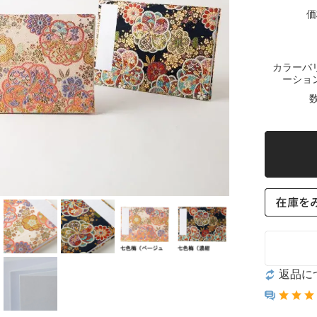
価
カラーバ
ーショ
数
返品に