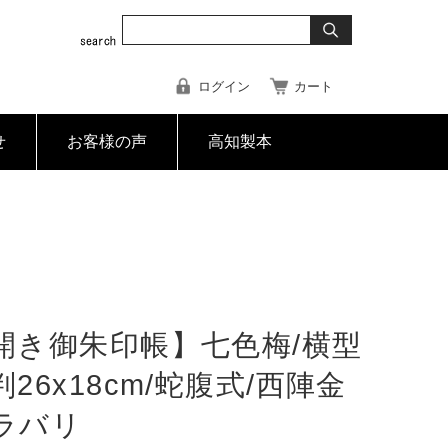
ログイン
カート
せ
お客様の声
高知製本
開き御朱印帳】七色梅/横型
26x18cm/蛇腹式/西陣金
ラバリ