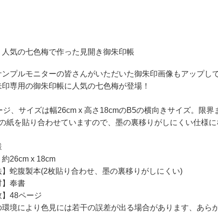
、人気の七色梅で作った見開き御朱印帳
サンプルモニターの皆さんがいただいた御朱印画像もアップし
朱印専用の御朱印帳に人気の七色梅が登場！
ージ、サイズは幅26cm x 高さ18cmのB5の横向きサイズ
枚の紙を貼り合わせていますので、墨の裏移りがしにくい仕様に
様
26cm x 18cm
】蛇腹製本(2枚貼り合わせ、墨の裏移りがしにくい)
材】奉書
】48ページ
の環境により色見には若干の誤差が出る場合があります、あら