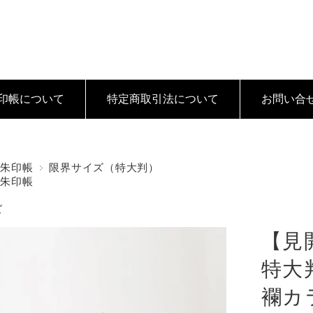
印帳について
特定商取引法
について
お問い合
御朱印帳
限界サイズ（特大判）
御朱印帳
ズ
【見
特大判
襴カ