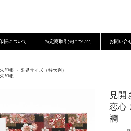
印帳について
特定商取引法
について
お問い合
御朱印帳
限界サイズ（特大判）
御朱印帳
見開
恋心
襴