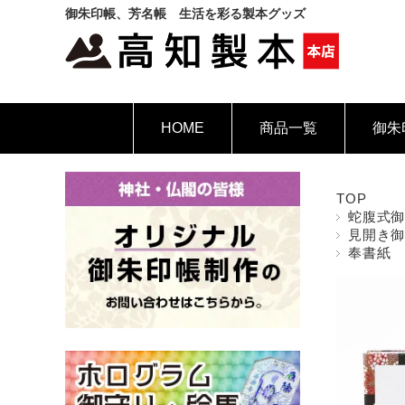
御朱印帳、芳名帳 生活を彩る製本グッズ
HOME
商品一覧
御朱
TOP
蛇腹式
見開き
奉書紙