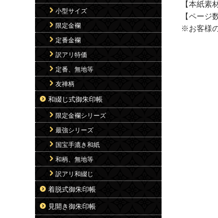
【本紙素
小型サイズ
【ページ数
限定金襴
※お客様
定番金襴
訳アリ特価
定番、無地等
友禅柄
和綴じ式御朱印帳
限定金襴シリーズ
最強シリーズ
国宝手漉き和紙
和柄、無地等
訳アリ和綴じ
着脱式御朱印帳
見開き御朱印帳