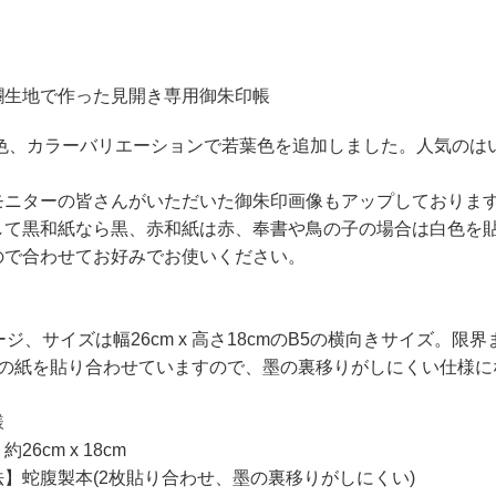
襴生地で作った見開き専用御朱印帳
年新色、カラーバリエーションで若葉色を追加しました。人気の
モニターの皆さんがいただいた御朱印画像もアップしておりま
して黒和紙なら黒、赤和紙は赤、奉書や鳥の子の場合は白色を
ので合わせてお好みでお使いください。
ージ、サイズは幅26cm x 高さ18cmのB5の横向きサイズ
枚の紙を貼り合わせていますので、墨の裏移りがしにくい仕様に
様
26cm x 18cm
】蛇腹製本(2枚貼り合わせ、墨の裏移りがしにくい)