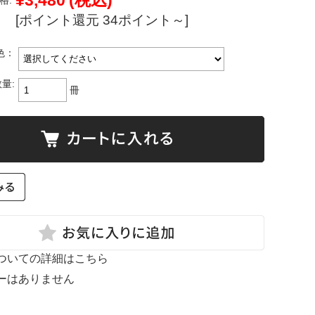
¥3,480
(税込)
格:
[ポイント還元 34ポイント～]
色：
量:
冊
ついての詳細はこちら
ーはありません