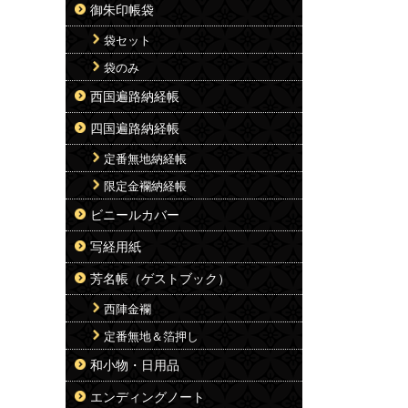
御朱印帳袋
袋セット
袋のみ
西国遍路納経帳
四国遍路納経帳
定番無地納経帳
限定金襴納経帳
ビニールカバー
写経用紙
芳名帳（ゲストブック）
西陣金襴
定番無地＆箔押し
和小物・日用品
エンディングノート