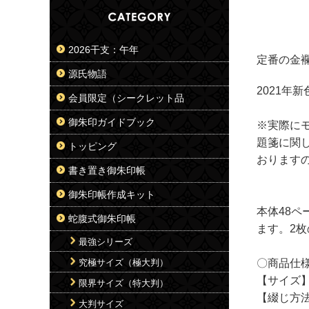
2026干支：午年
定番の金
源氏物語
2021
会員限定（シークレット品
御朱印ガイドブック
※実際に
題箋に関
トッピング
おります
書き置き御朱印帳
御朱印帳作成キット
本体48ペ
蛇腹式御朱印帳
ます。2
最強シリーズ
究極サイズ（極大判）
〇商品仕
【サイズ】約
限界サイズ（特大判）
【綴じ方法
大判サイズ