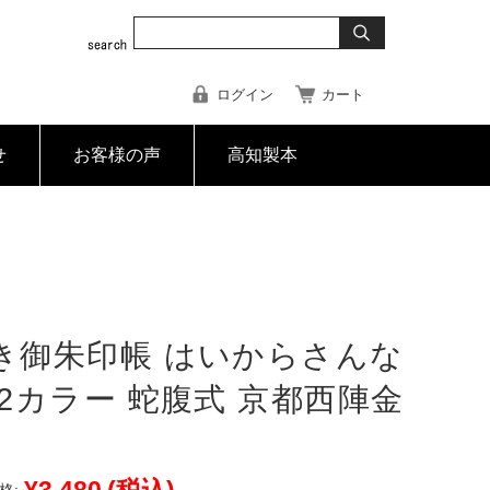
ログイン
カート
せ
お客様の声
高知製本
き御朱印帳 はいからさんな
 2カラー 蛇腹式 京都西陣金