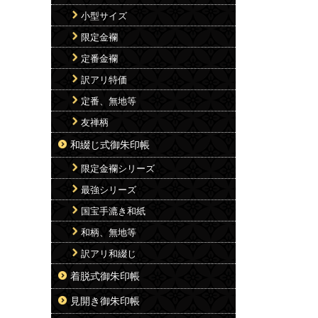
小型サイズ
限定金襴
定番金襴
訳アリ特価
定番、無地等
友禅柄
和綴じ式御朱印帳
限定金襴シリーズ
最強シリーズ
国宝手漉き和紙
和柄、無地等
訳アリ和綴じ
着脱式御朱印帳
見開き御朱印帳