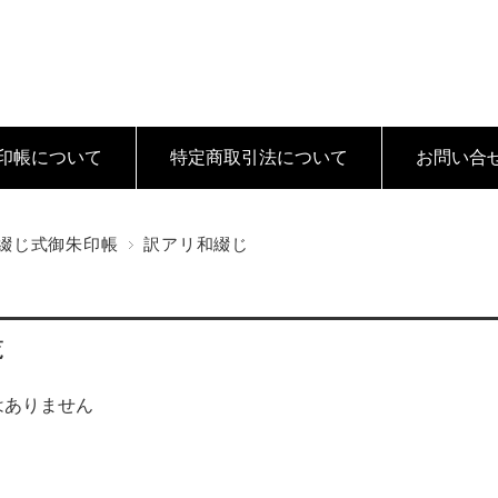
印帳について
特定商取引法
について
お問い合
綴じ式御朱印帳
訳アリ和綴じ
覧
はありません