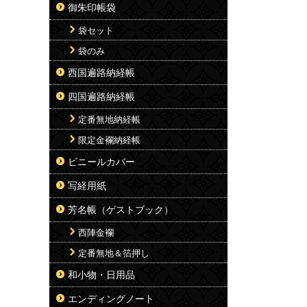
御朱印帳袋
袋セット
袋のみ
西国遍路納経帳
四国遍路納経帳
定番無地納経帳
限定金襴納経帳
ビニールカバー
写経用紙
芳名帳（ゲストブック）
西陣金襴
定番無地＆箔押し
和小物・日用品
エンディングノート