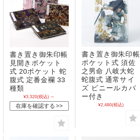
書き置き御朱印帳
書き置き御朱印帳
ポケット式 須佐
見開きポケット
之男命 八岐大蛇
式 20ポケット 蛇
蛇腹式 通常サイ
腹式 定番金襴 33
ズ ビニールカバ
種類
ー付き
¥3,320
(税込)
～
¥2,480
(税込)
在庫を確認する