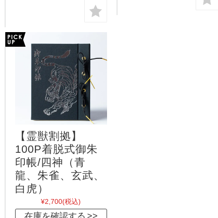
【霊獣割拠】
100P着脱式御朱
印帳/四神（青
龍、朱雀、玄武、
白虎）
¥2,700
(税込)
在庫を確認する