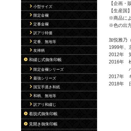
【企画・
小型サイズ
【生産国
限定金襴
※商品に
定番金襴
※色の出
訳アリ特価
加悦雅乃
定番、無地等
1999年
友禅柄
2012年
和綴じ式御朱印帳
2016年
パリ「
限定金襴シリーズ
2017年
最強シリーズ
2018年
国宝手漉き和紙
和柄、無地等
訳アリ和綴じ
着脱式御朱印帳
見開き御朱印帳