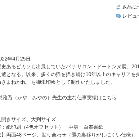
返品に
レビュ
22年4月25日
史あるピカソも出展していたパリ サロン・ドートンヌ展。20
入選となる。以来、多くの猫を描き続け10年以上のキャリアを
ねきまねかれ」を御朱印帳として制作いたしました。
加悦雅乃（かや みやの）先生の主な仕事実績はこちら
見開きサイズ、大判サイズ
表：紙印刷（4色オフセット） 中身：白奉書紙
数】両面48ページ、貼り合わせ（墨の裏移りがしにくい仕様）