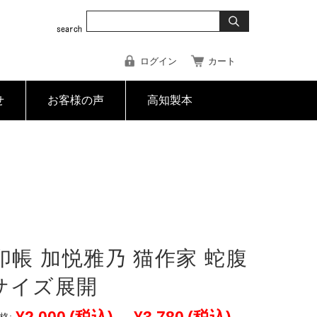
ログイン
カート
せ
お客様の声
高知製本
印帳 加悦雅乃 猫作家 蛇腹
2サイズ展開