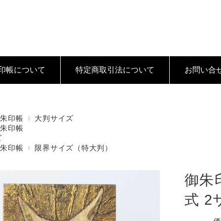
印帳について
特定商取引法
について
お問い合
御朱印帳
大判サイズ
御朱印帳
ズ
御朱印帳
限界サイズ（特大判）
御朱
式 