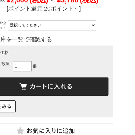
¥2,000
(税込)
¥3,780
(税込)
～
格:
[ポイント還元 20ポイント～]
単位
ｍ：
在庫を一覧で確認する
－
価格:
数量:
冊