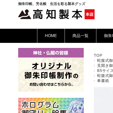
御朱印帳、芳名帳 生活を彩る製本グッズ
HOME
商品一覧
御朱
TOP
蛇腹式
見開き
B5サイ
蛇腹式
奉書紙