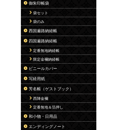
御朱印帳袋
袋セット
袋のみ
西国遍路納経帳
四国遍路納経帳
定番無地納経帳
限定金襴納経帳
ビニールカバー
写経用紙
芳名帳（ゲストブック）
西陣金襴
定番無地＆箔押し
和小物・日用品
エンディングノート