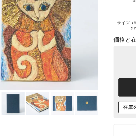
価
サイズ（
ｃ
価格と