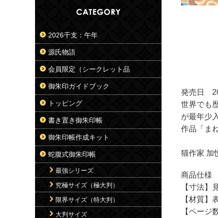
2026干支：午年
源氏物語
会員限定（シークレット品
御朱印ガイドブック
発売日 20
トッピング
世界でも歴
が最年少
書き置き御朱印帳
作品「ま
御朱印帳作成キット
猫作家 
蛇腹式御朱印帳
最強シリーズ
商品仕様
究極サイズ（極大判）
【寸法】
【材質】
限界サイズ（特大判）
【ページ
大判サイズ