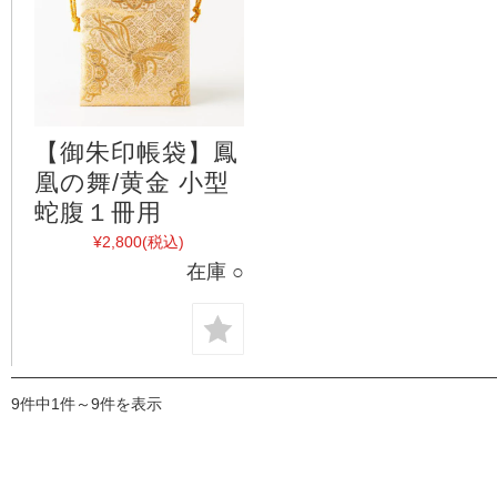
【御朱印帳袋】鳳
凰の舞/黄金 小型
蛇腹１冊用
¥2,800
(税込)
在庫 ○
9件中1件～9件を表示