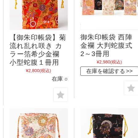
御朱印帳袋 西陣
【御朱印帳袋】菊
金襴 大判蛇腹式
流れ乱れ咲き カ
2～3冊用
ラー箔希少金襴
小型蛇腹１冊用
¥2,980
(税込)
在庫を確認する
¥2,800
(税込)
在庫 ○