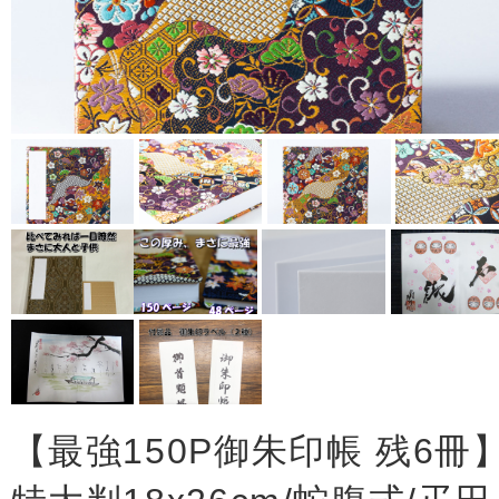
【最強150P御朱印帳 残6冊