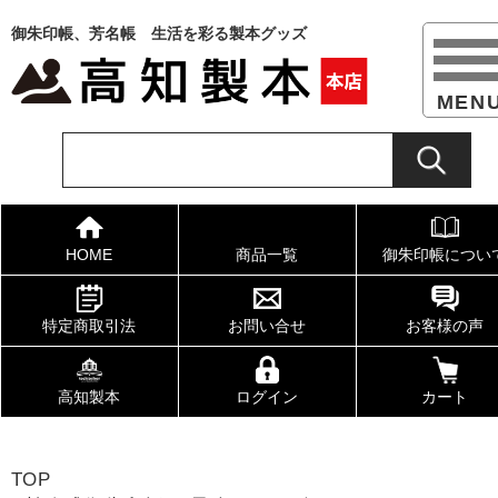
御朱印帳、芳名帳 生活を彩る製本グッズ
HOME
商品一覧
御朱印帳につい
特定商取引法
お問い合せ
お客様の声
高知製本
ログイン
カート
TOP