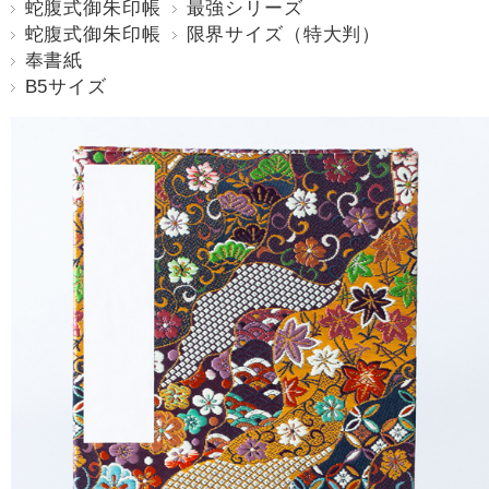
蛇腹式御朱印帳
最強シリーズ
蛇腹式御朱印帳
限界サイズ（特大判）
奉書紙
B5サイズ