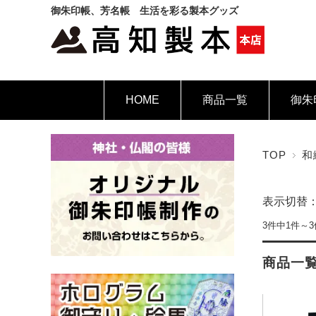
御朱印帳、芳名帳 生活を彩る製本グッズ
HOME
商品一覧
御朱
TOP
和
表示切替
3件中1件～
商品一