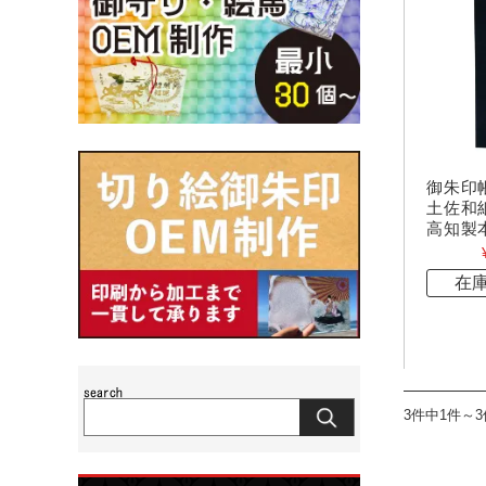
御朱印
土佐和紙
高知製
在
3件中1件～