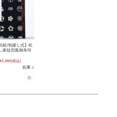
和紙/和綴じ式】松
し家紋烈風御朱印
¥3,480
(税込)
在庫 ○