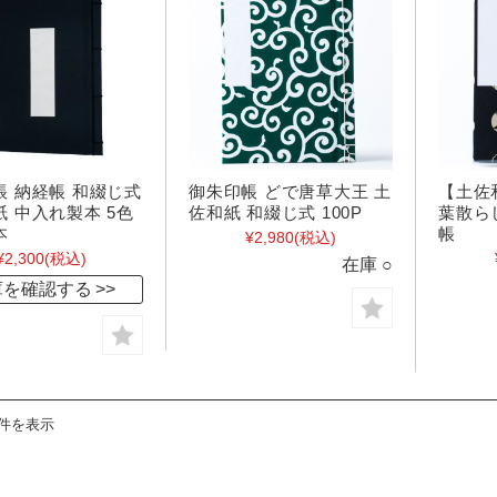
帳 納経帳 和綴じ式
御朱印帳 どで唐草大王 土
【土佐
 中入れ製本 5色
佐和紙 和綴じ式 100P
葉散ら
本
帳
¥2,980
(税込)
¥2,300
(税込)
在庫 ○
庫を確認する
3件を表示