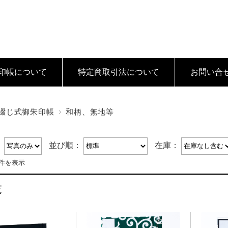
印帳について
特定商取引法
について
お問い合
綴じ式御朱印帳
和柄、無地等
：
並び順：
在庫：
3件を表示
覧