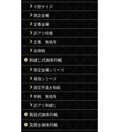
小型サイズ
限定金襴
定番金襴
訳アリ特価
定番、無地等
友禅柄
和綴じ式御朱印帳
限定金襴シリーズ
最強シリーズ
国宝手漉き和紙
和柄、無地等
訳アリ和綴じ
着脱式御朱印帳
見開き御朱印帳