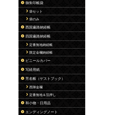
御朱印帳袋
袋セット
袋のみ
西国遍路納経帳
四国遍路納経帳
定番無地納経帳
限定金襴納経帳
ビニールカバー
写経用紙
芳名帳（ゲストブック）
西陣金襴
定番無地＆箔押し
和小物・日用品
エンディングノート