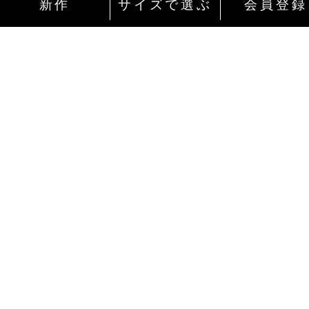
新作
サイズで選ぶ
会員登録
インターネットにて24時間ご注文を受け付
ております。
ご注文やご質問メールの対応は、土日祝日
除く平日のみです。
お支払い方法
Amazon Pay
ご自身のamazonアカウントでログイン後、最短2ク
ックで決済できます。お客様のamazonアカウントに