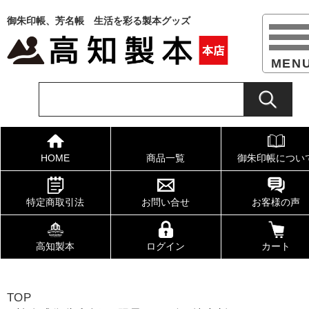
御朱印帳、芳名帳 生活を彩る製本グッズ
HOME
商品一覧
御朱印帳につい
特定商取引法
お問い合せ
お客様の声
高知製本
ログイン
カート
TOP