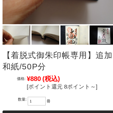
【着脱式御朱印帳専用】追加
和紙/50P分
¥880
(税込)
価格:
[ポイント還元 8ポイント～]
数量:
冊