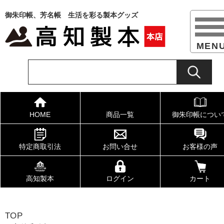
御朱印帳、芳名帳 生活を彩る製本グッズ
HOME
商品一覧
御朱印帳につい
特定商取引法
お問い合せ
お客様の声
高知製本
ログイン
カート
TOP