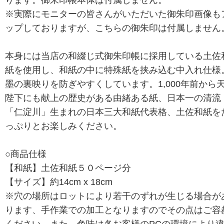
※実際にモニターの皆さんがいただいた御朱印画像も
ップしておりますが、こちらの御朱印は付属しません
本身には当店の和綴じ式御朱印帳に採用している土佐
紙を使用し、和紙の中に特殊紙を挟み込む中入れ仕様
墨の裏映りを防ぎやすくしています。1,000年前から
陛下にも献上の歴史がある由緒ある紙、日本一の清流
「仁淀川」生まれの日本三大和紙代表格、土佐和紙を
っぷりとお楽しみください。
○商品仕様
【和紙】土佐和紙５０ページ分
【サイズ】約14cm x 18cm
※穴の場所はロットにより若干のずれが生じる場合が
ります、手作業での加工となりますのでその点はご容
ください。また、色味は各お客様のPCの環境により