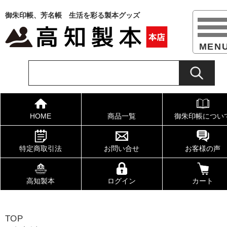
御朱印帳、芳名帳 生活を彩る製本グッズ
HOME
商品一覧
御朱印帳につい
特定商取引法
お問い合せ
お客様の声
高知製本
ログイン
カート
TOP