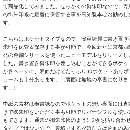
て商品化してみました。せっかくの御朱印なので、専
の御朱印帳に順番に保管する事を高知製本はお勧めし
す。
こちらはポケットタイプなので、簡単綺麗に書き置き
朱印を保管＆保存する事が可能で、今回新たに京都西
発の金襴シリーズを使ったニューモデルをリリースし
した。書き置き御朱印を差し込むことができるポケッ
が各ページに、表面だけでたっぷり40ポケットありボ
ュームも十分あります。（裏面は無地の奉書になりま
す。）
中紙の素材は奉書紙なのでポケットの無い裏面には直
きで御朱印をいただく事も可能でリバーシブルな使い
もできます。通常の御朱印帳のように2枚を貼り合わ
タイプではないので、裏移りするが嫌な方は片面のみ