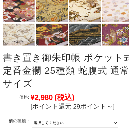
書き置き御朱印帳 ポケット
定番金襴 25種類 蛇腹式 通
サイズ
¥2,980
(税込)
価格:
[ポイント還元 29ポイント～]
柄の種類：