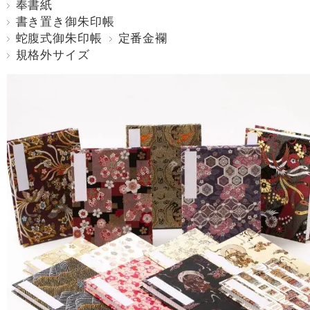
奉書紙
書き置き御朱印帳
蛇腹式御朱印帳
定番金襴
規格外サイズ