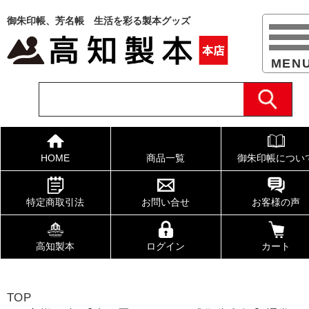
御朱印帳、芳名帳 生活を彩る製本グッズ
HOME
商品一覧
御朱印帳につい
特定商取引法
お問い合せ
お客様の声
高知製本
ログイン
カート
TOP