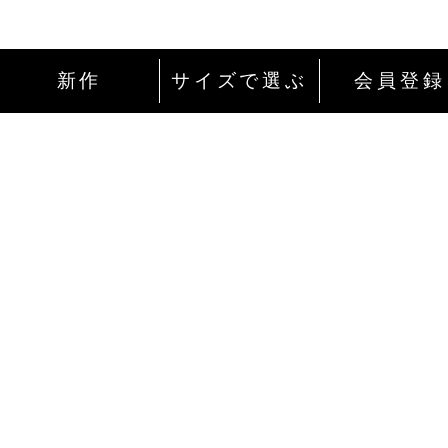
新作
サイズで選ぶ
会員登録
インターネットにて24時間ご注文を受け付
ております。
ご注文やご質問メールの対応は、土日祝日
除く平日のみです。
お支払い方法