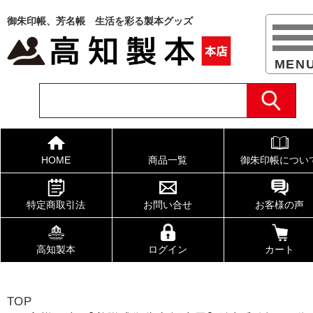
御朱印帳、芳名帳 生活を彩る製本グッズ
HOME
商品一覧
御朱印帳につい
特定商取引法
お問い合せ
お客様の声
高知製本
ログイン
カート
TOP