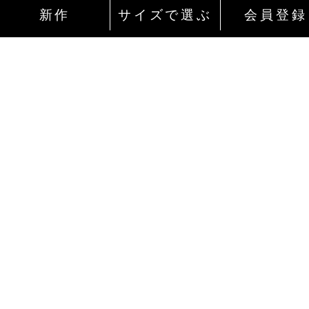
新作
サイズで選ぶ
会員登録
インターネットにて24時間ご注文を受け付
ております。
ご注文やご質問メールの対応は、土日祝日
除く平日のみです。
お支払い方法
Amazon Pay
ご自身のamazonアカウントでログイン後、最短2ク
ックで決済できます。お客様のamazonアカウントに