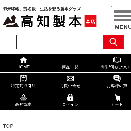
御朱印帳、芳名帳 生活を彩る製本グッズ
HOME
商品一覧
御朱印帳につい
特定商取引法
お問い合せ
お客様の声
高知製本
ログイン
カート
TOP