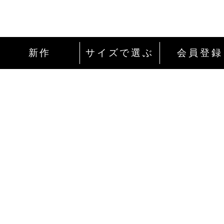
新作
サイズで選ぶ
会員登録
インターネットにて24時間ご注文を受け付
ております。
ご注文やご質問メールの対応は、土日祝日
除く平日のみです。
お支払い方法