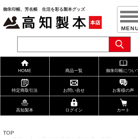
御朱印帳、芳名帳 生活を彩る製本グッズ
HOME
商品一覧
御朱印帳につい
特定商取引法
お問い合せ
お客様の声
高知製本
ログイン
カート
TOP