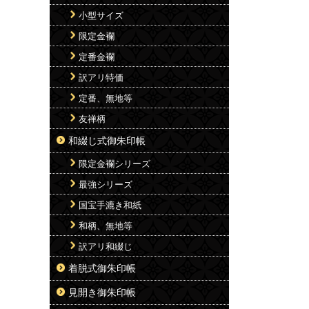
小型サイズ
限定金襴
定番金襴
訳アリ特価
定番、無地等
友禅柄
和綴じ式御朱印帳
限定金襴シリーズ
最強シリーズ
国宝手漉き和紙
和柄、無地等
訳アリ和綴じ
着脱式御朱印帳
見開き御朱印帳