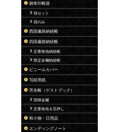
御朱印帳袋
袋セット
袋のみ
西国遍路納経帳
四国遍路納経帳
定番無地納経帳
限定金襴納経帳
ビニールカバー
写経用紙
芳名帳（ゲストブック）
西陣金襴
定番無地＆箔押し
和小物・日用品
エンディングノート