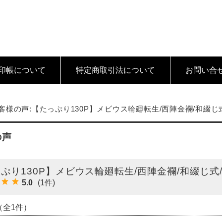
印帳について
特定商取引法
について
お問い合
客様の声:【たっぷり130P】メビウス輪廻転生/西陣金襴/和綴じ
の声
ぷり130P】メビウス輪廻転生/西陣金襴/和綴じ式
5.0
(1件)
（全1件）