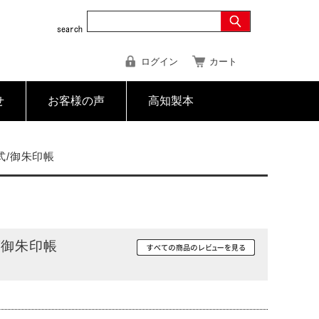
ログイン
カート
せ
お客様の声
高知製本
式/御朱印帳
/御朱印帳