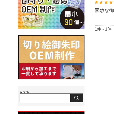
素敵な御
1件～1件