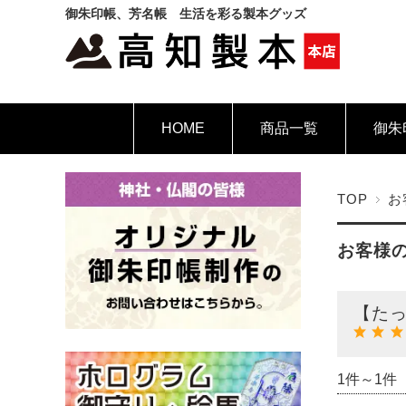
御朱印帳、芳名帳 生活を彩る製本グッズ
HOME
商品一覧
御朱
TOP
お
お客様
【たっ
1件～1件