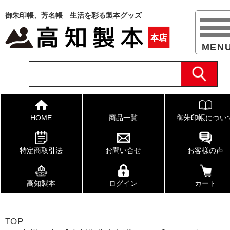
御朱印帳、芳名帳 生活を彩る製本グッズ
HOME
商品一覧
御朱印帳につい
特定商取引法
お問い合せ
お客様の声
高知製本
ログイン
カート
TOP