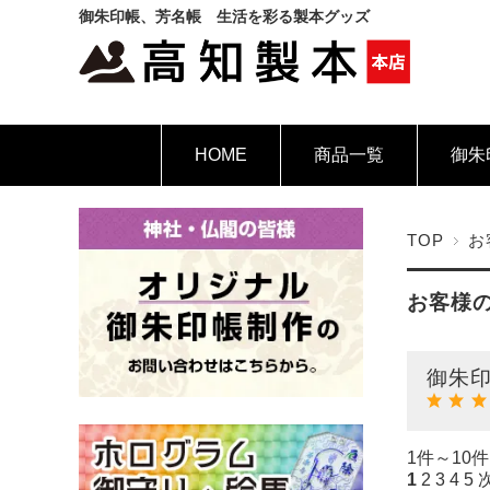
御朱印帳、芳名帳 生活を彩る製本グッズ
HOME
商品一覧
御朱
TOP
お
お客様
御朱
1件～10件
1
2
3
4
5