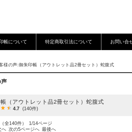
印帳について
特定商取引法
について
お問い合
客様の声:御朱印帳（アウトレット品2冊セット）蛇腹式
の声
印帳（アウトレット品2冊セット）蛇腹式
4.7
(140件)
（全140件） 1/14ページ
次へ
次の5ページへ
最後へ