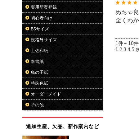
実用新案登録
めちゃ良
初心者向け
全くわか
B5サイズ
規格外サイズ
1件～10件
1
2
3
4
5
土佐和紙
奉書紙
鳥の子紙
特殊色紙
オーダーメイド
その他
追加生産、欠品、新作案内など