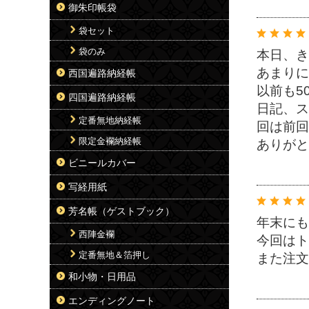
御朱印帳袋
袋セット
袋のみ
本日、き
あまりに
西国遍路納経帳
以前も5
四国遍路納経帳
日記、ス
定番無地納経帳
回は前回
限定金襴納経帳
ありがと
ビニールカバー
写経用紙
芳名帳（ゲストブック）
年末にも
西陣金襴
今回はト
定番無地＆箔押し
また注文
和小物・日用品
エンディングノート