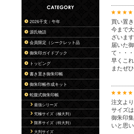
買い置き
2026干支：午年
今まで大
源氏物語
ざいます
会員限定（シークレット品
届いた御
て・・・
御朱印ガイドブック
早くこれ
トッピング
またぜひ
書き置き御朱印帳
御朱印帳作成キット
蛇腹式御朱印帳
注文より
最強シリーズ
サイズは
究極サイズ（極大判）
御朱印集
限界サイズ（特大判）
いと思い
大判サイズ