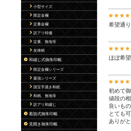
小型サイズ
限定金襴
希望通り
定番金襴
訳アリ特価
定番、無地等
友禅柄
ほぼ希望
和綴じ式御朱印帳
限定金襴シリーズ
最強シリーズ
国宝手漉き和紙
初めて御
和柄、無地等
値段の相
訳アリ和綴じ
良いもの
とても可
着脱式御朱印帳
ありがと
見開き御朱印帳