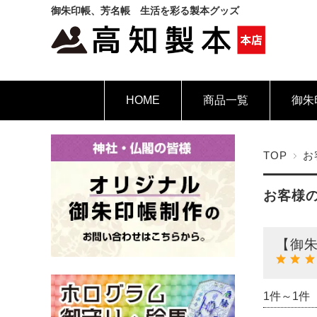
御朱印帳、芳名帳 生活を彩る製本グッズ
HOME
商品一覧
御朱
TOP
お
お客様
【御朱
1件～1件