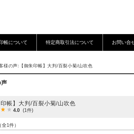
印帳について
特定商取引法
について
お問い合
客様の声:【御朱印帳】大判/百裂小菊/山吹色
の声
印帳】大判/百裂小菊/山吹色
4.0
(1件)
（全1件）