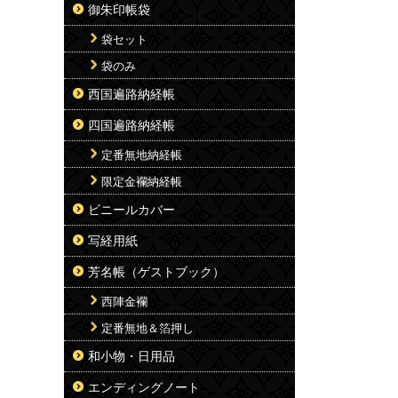
御朱印帳袋
袋セット
袋のみ
西国遍路納経帳
四国遍路納経帳
定番無地納経帳
限定金襴納経帳
ビニールカバー
写経用紙
芳名帳（ゲストブック）
西陣金襴
定番無地＆箔押し
和小物・日用品
エンディングノート