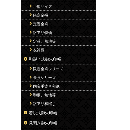
小型サイズ
限定金襴
定番金襴
訳アリ特価
定番、無地等
友禅柄
和綴じ式御朱印帳
限定金襴シリーズ
最強シリーズ
国宝手漉き和紙
和柄、無地等
訳アリ和綴じ
着脱式御朱印帳
見開き御朱印帳