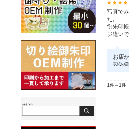
写真でみ
た。
御朱印帳
ジ違いで
お店
表紙の題
1件～1件