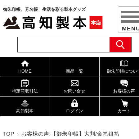
御朱印帳、芳名帳 生活を彩る製本グッズ
HOME
商品一覧
御朱印帳につい
特定商取引法
お問い合せ
お客様の声
高知製本
ログイン
カート
TOP
お客様の声:【御朱印帳】大判/金箔銀箔