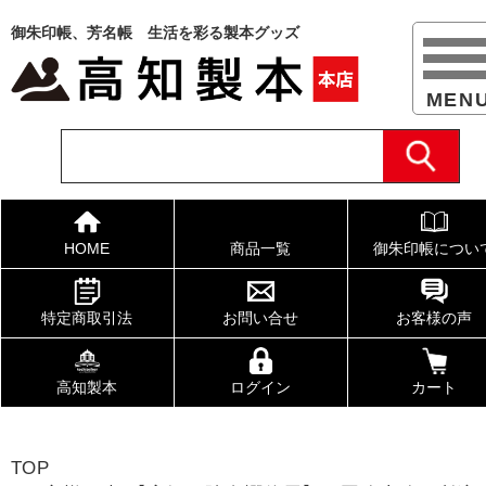
御朱印帳、芳名帳 生活を彩る製本グッズ
HOME
商品一覧
御朱印帳につい
特定商取引法
お問い合せ
お客様の声
高知製本
ログイン
カート
TOP