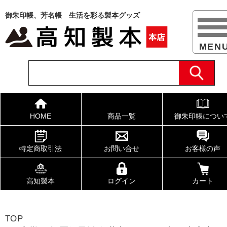
御朱印帳、芳名帳 生活を彩る製本グッズ
HOME
商品一覧
御朱印帳につい
特定商取引法
お問い合せ
お客様の声
高知製本
ログイン
カート
TOP