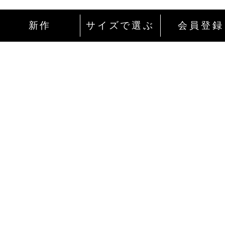
新作
サイズで選ぶ
会員登録
インターネットにて24時間ご注文を受け付
ております。
ご注文やご質問メールの対応は、土日祝日
除く平日のみです。
お支払い方法
Amazon Pay
ご自身のamazonアカウントでログイン後、最短2ク