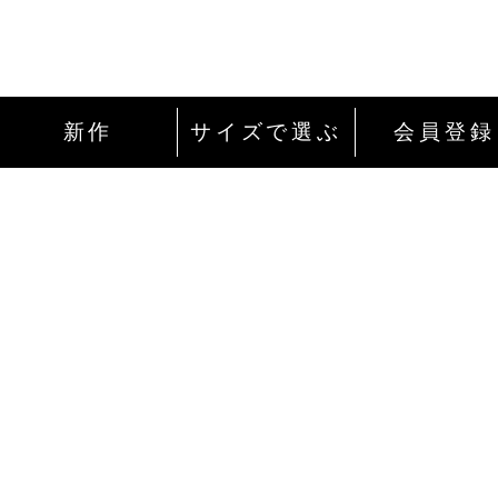
新作
サイズで選ぶ
会員登録
インターネットにて24時間ご注文を受け付
ております。
ご注文やご質問メールの対応は、土日祝日
除く平日のみです。
お支払い方法