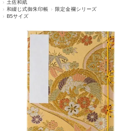
土佐和紙
和綴じ式御朱印帳
限定金襴シリーズ
B5サイズ