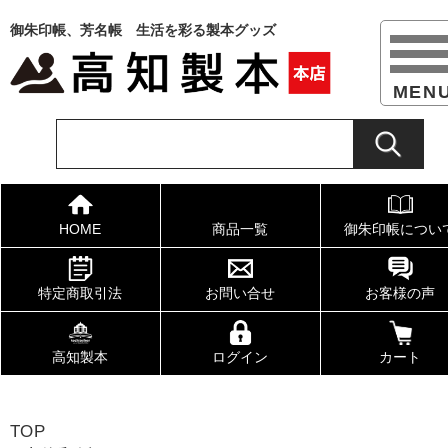
御朱印帳、芳名帳 生活を彩る製本グッズ
HOME
商品一覧
御朱印帳につい
特定商取引法
お問い合せ
お客様の声
高知製本
ログイン
カート
TOP