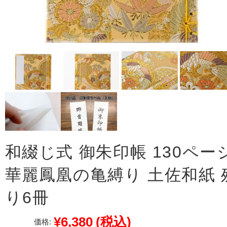
和綴じ式 御朱印帳 130ペー
華麗鳳凰の亀縛り 土佐和紙 
り6冊
¥6,380
(税込)
価格: