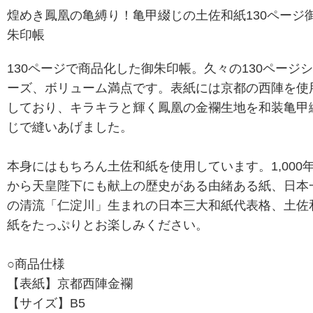
煌めき鳳凰の亀縛り！亀甲綴じの土佐和紙130ページ
朱印帳
130ページで商品化した御朱印帳。久々の130ページ
ーズ、ボリューム満点です。表紙には京都の西陣を使
しており、キラキラと輝く鳳凰の金襴生地を和装亀甲
じで縫いあげました。
本身にはもちろん土佐和紙を使用しています。1,000
から天皇陛下にも献上の歴史がある由緒ある紙、日本
の清流「仁淀川」生まれの日本三大和紙代表格、土佐
紙をたっぷりとお楽しみください。
○商品仕様
【表紙】京都西陣金襴
【サイズ】B5