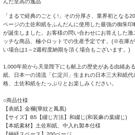
んだ至高の逸品
「まるで経典のごとく!」その分厚さ、業界初となる20
ページの土佐和紙をふんだんに使用した最強の御朱印
が誕生しました。お客様の問い合わせにお答えした激
ッチな商品、極小ロットでの生産予定です。(※在庫
い場合は1～2週程度納期を頂く場合もございます。)
1,000年前から天皇陛下にも献上の歴史がある由緒あ
紙、日本一の清流「仁淀川」生まれの日本三大和紙代
格、土佐和紙をたっぷりとお楽しみください。
○商品仕様
【表紙】金襴(華紋と鳳凰)
【サイズ】B5【綴じ方法】和綴じ(和装麻の葉綴じ)
【本紙素材】土佐和紙、中入れ製本仕様
【納経スペース】200ページ