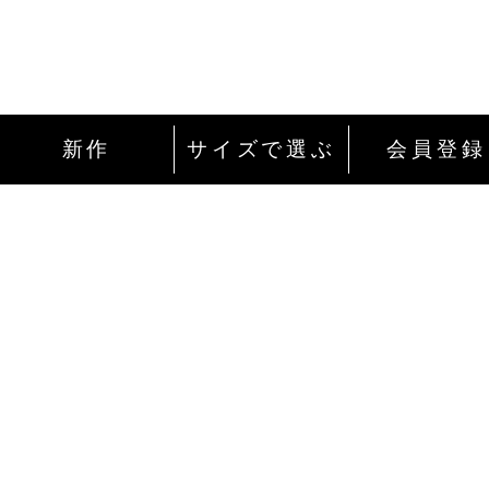
新作
サイズで選ぶ
会員登録
インターネットにて24時間ご注文を受け付
ております。
ご注文やご質問メールの対応は、土日祝日
除く平日のみです。
お支払い方法