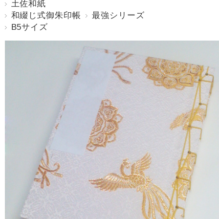
土佐和紙
和綴じ式御朱印帳
最強シリーズ
B5サイズ