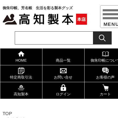
御朱印帳、芳名帳 生活を彩る製本グッズ
HOME
商品一覧
御朱印帳につい
特定商取引法
お問い合せ
お客様の声
高知製本
ログイン
カート
TOP