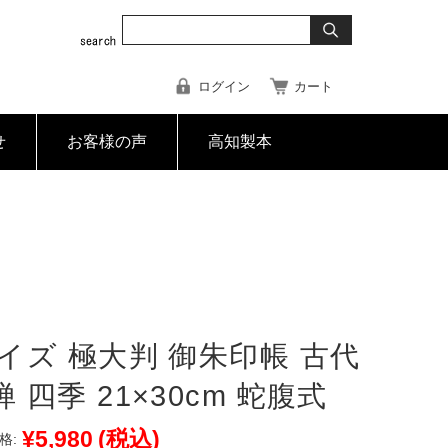
ログイン
カート
せ
お客様の声
高知製本
サイズ 極大判 御朱印帳 古代
 四季 21×30cm 蛇腹式
¥5,980
(税込)
格: