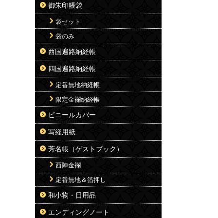
御朱印帳袋
袋セット
袋のみ
西国遍路納経帳
四国遍路納経帳
定番無地納経帳
限定金襴納経帳
ビニールカバー
写経用紙
芳名帳（ゲストブック）
西陣金襴
定番無地＆箔押し
和小物・日用品
エンディングノート