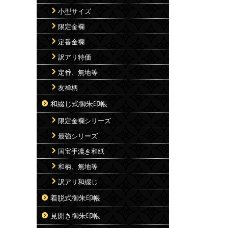
小型サイズ
限定金襴
定番金襴
訳アリ特価
定番、無地等
友禅柄
和綴じ式御朱印帳
限定金襴シリーズ
最強シリーズ
国宝手漉き和紙
和柄、無地等
訳アリ和綴じ
着脱式御朱印帳
見開き御朱印帳