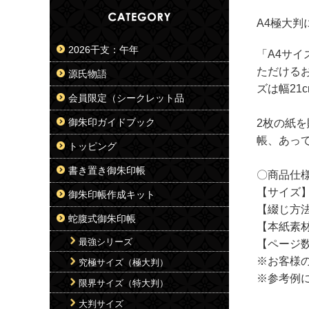
A4極大
2026干支：午年
「A4サ
ただける
源氏物語
ズは幅21
会員限定（シークレット品
御朱印ガイドブック
2枚の紙
帳、あっ
トッピング
書き置き御朱印帳
〇商品仕
【サイズ】2
御朱印帳作成キット
【綴じ方法
蛇腹式御朱印帳
【本紙素
最強シリーズ
【ページ数
※お客様
究極サイズ（極大判）
※参考例
限界サイズ（特大判）
大判サイズ