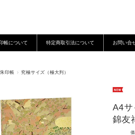
印帳について
特定商取引法
について
お問い合
御朱印帳
究極サイズ（極大判）
A4
錦友禅
価