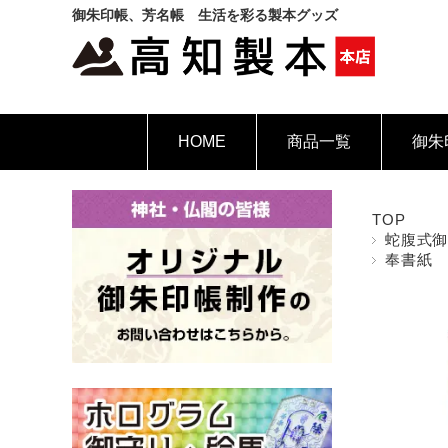
御朱印帳、芳名帳 生活を彩る製本グッズ
HOME
商品一覧
御朱
TOP
蛇腹式
奉書紙