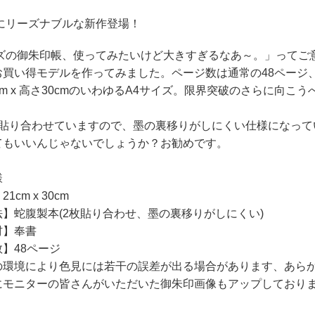
判にリーズナブルな新作登場！
イズの御朱印帳、使ってみたいけど大きすぎるなあ～。」ってご
お買い得モデルを作ってみました。ページ数は通常の48ページ
cm x 高さ30cmのいわゆるA4サイズ。限界突破のさらに向こう
を貼り合わせていますので、墨の裏移りがしにくい仕様になって
てもいいんじゃないでしょうか？お勧めです。
様
1cm x 30cm
】蛇腹製本(2枚貼り合わせ、墨の裏移りがしにくい)
材】奉書
】48ページ
の環境により色見には若干の誤差が出る場合があります、あら
にモニターの皆さんがいただいた御朱印画像もアップしており