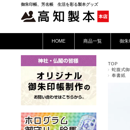
御朱印帳、芳名帳 生活を彩る製本グッズ
HOME
商品一覧
御朱
TOP
蛇腹式
奉書紙