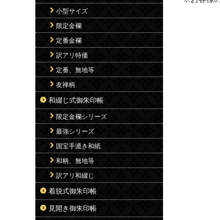
小型サイズ
限定金襴
定番金襴
訳アリ特価
定番、無地等
友禅柄
和綴じ式御朱印帳
限定金襴シリーズ
最強シリーズ
国宝手漉き和紙
和柄、無地等
訳アリ和綴じ
着脱式御朱印帳
見開き御朱印帳