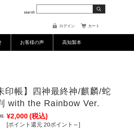
ログイン
カート
せ
お客様の声
高知製本
朱印帳】四神最終神/麒麟/蛇
with the Rainbow Ver.
¥2,000
(税込)
格:
[ポイント還元 20ポイント～]