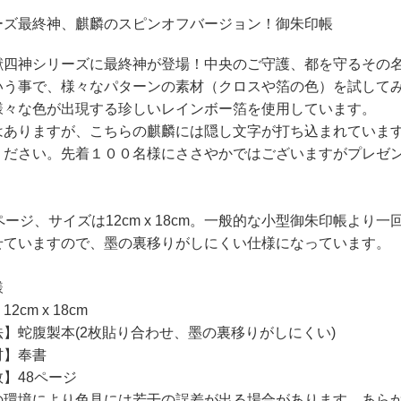
ーズ最終神、麒麟のスピンオフバージョン！御朱印帳
獣四神シリーズに最終神が登場！中央のご守護、都を守るその
いう事で、様々なパターンの素材（クロスや箔の色）を試して
様々な色が出現する珍しいレインボー箔を使用しています。
はありますが、こちらの麒麟には隠し文字が打ち込まれていま
ください。先着１００名様にささやかではございますがプレゼ
ページ、サイズは12cm x 18cm。一般的な小型御朱印帳よ
せていますので、墨の裏移りがしにくい仕様になっています。
様
2cm x 18cm
】蛇腹製本(2枚貼り合わせ、墨の裏移りがしにくい)
材】奉書
】48ページ
の環境により色見には若干の誤差が出る場合があります、あら