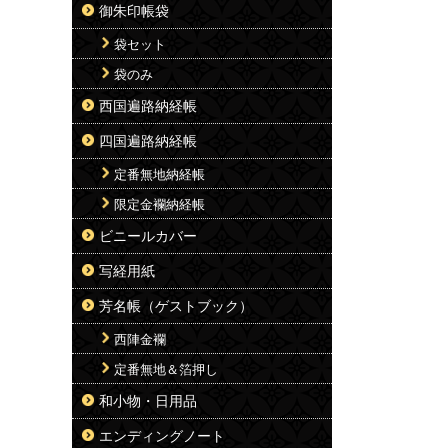
御朱印帳袋
袋セット
袋のみ
西国遍路納経帳
四国遍路納経帳
定番無地納経帳
限定金襴納経帳
ビニールカバー
写経用紙
芳名帳（ゲストブック）
西陣金襴
定番無地＆箔押し
和小物・日用品
エンディングノート