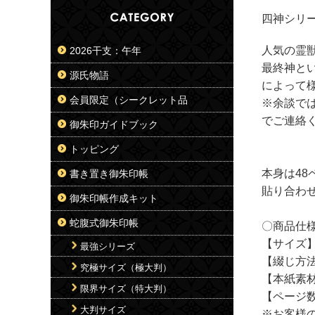
四神シリ
人気の霊
2026干支：午年
最終神と
源氏物語
によって
会員限定（シークレット品
※余談で
でご連絡
御朱印ガイドブック
トッピング
本身は48
書き置き御朱印帳
貼り合わ
御朱印帳作成キット
蛇腹式御朱印帳
〇商品仕
【サイズ】1
最強シリーズ
【綴じ方法
究極サイズ（極大判）
【本紙素
限界サイズ（特大判）
【ページ数
大判サイズ
※お客様