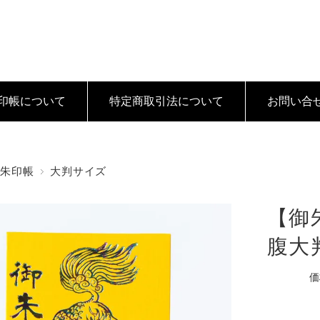
印帳について
特定商取引法
について
お問い合
御朱印帳
大判サイズ
【御
腹大判 
価