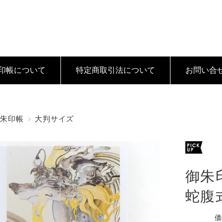
印帳について
特定商取引法
について
お問い合
御朱印帳
大判サイズ
御朱
蛇腹
価