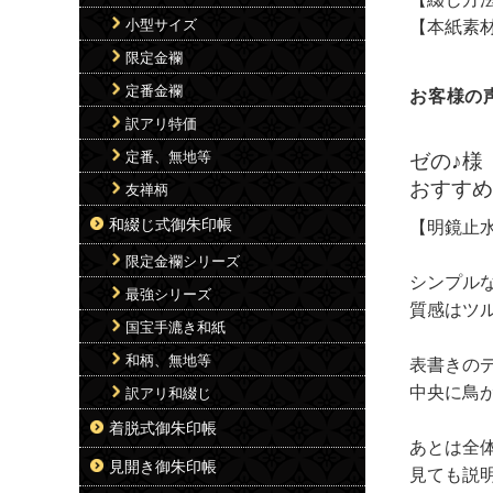
小型サイズ
【本紙素材
限定金襴
定番金襴
お客様の
訳アリ特価
定番、無地等
ゼの♪様
おすす
友禅柄
和綴じ式御朱印帳
【明鏡止
限定金襴シリーズ
シンプル
最強シリーズ
質感はツ
国宝手漉き和紙
和柄、無地等
表書きのデ
中央に鳥
訳アリ和綴じ
着脱式御朱印帳
あとは全
見開き御朱印帳
見ても説