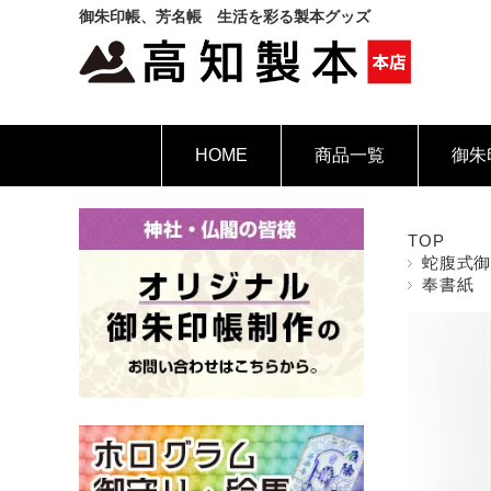
御朱印帳、芳名帳 生活を彩る製本グッズ
HOME
商品一覧
御朱
TOP
蛇腹式
奉書紙