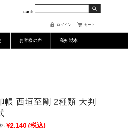
ログイン
カート
せ
お客様の声
高知製本
印帳 西垣至剛 2種類 大判
式
¥2,140
(税込)
格: