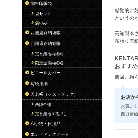
御朱印帳袋
感覚的に
袋セット
というの
袋のみ
西国遍路納経帳
高知製本
布張り表
四国遍路納経帳
定番無地納経帳
KENTA
限定金襴納経帳
おすす
ビニールカバー
前回、頼
写経用紙
芳名帳（ゲストブック）
お店か
西陣金襴
お買い上
定番無地＆箔押し
西垣画伯
和小物・日用品
エンディングノート