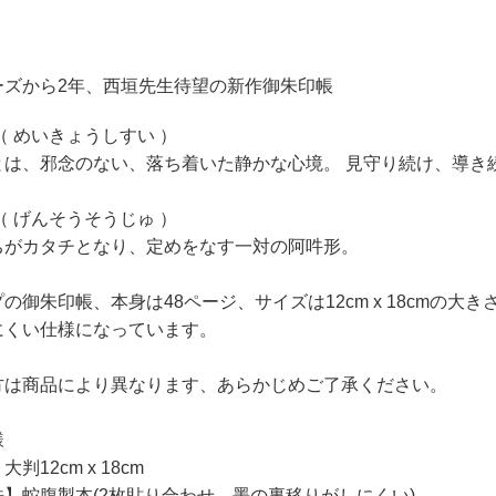
ーズから2年、西垣先生待望の新作御朱印帳
（ めいきょうしすい ）
とは、邪念のない、落ち着いた静かな心境。 見守り続け、導き
（ げんそうそうじゅ ）
ちがカタチとなり、定めをなす一対の阿吽形。
の御朱印帳、本身は48ページ、サイズは12cm x 18cmの
にくい仕様になっています。
方は商品により異なります、あらかじめご了承ください。
様
判12cm x 18cm
】蛇腹製本(2枚貼り合わせ、墨の裏移りがしにくい)