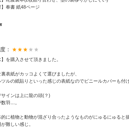
】奉書 紙48ページ
声
め度：
水】を購入させて頂きました。
な裏表紙がカッコよくて選びましたが、
ルツルの紙貼りといった感じの表紙なのでビニールカバーも付
サインは上に龍の頭(？)
が数羽…。
体的に植物と動物が混ざり合ったようなものがにゅるにゅると
明が難しい感じ。