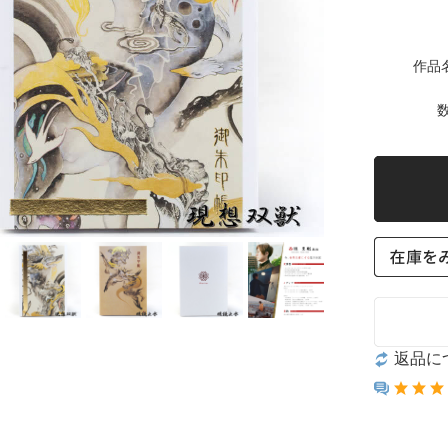
作品
数
返品に