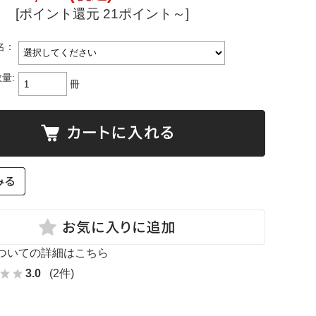
[ポイント還元 21ポイント～]
名：
量:
冊
ついての詳細はこちら
3.0
(2件)