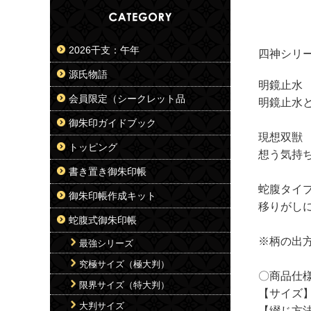
2026干支：午年
四神シリ
源氏物語
明鏡止水 
会員限定（シークレット品
明鏡止水
御朱印ガイドブック
現想双獣 
トッピング
想う気持
書き置き御朱印帳
蛇腹タイプ
御朱印帳作成キット
移りがし
蛇腹式御朱印帳
※柄の出
最強シリーズ
究極サイズ（極大判）
〇商品仕
限界サイズ（特大判）
【サイズ】大
大判サイズ
【綴じ方法