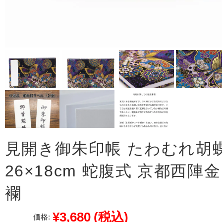
見開き御朱印帳 たわむれ胡
26×18cm 蛇腹式 京都西陣金
襴
¥3,680
(税込)
価格: