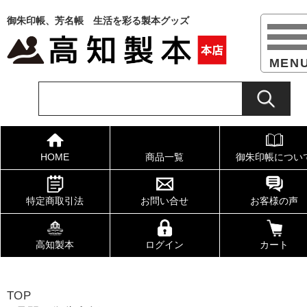
御朱印帳、芳名帳 生活を彩る製本グッズ
HOME
商品一覧
御朱印帳につい
特定商取引法
お問い合せ
お客様の声
高知製本
ログイン
カート
TOP