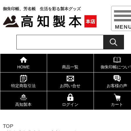
御朱印帳、芳名帳 生活を彩る製本グッズ
HOME
商品一覧
御朱印帳につい
特定商取引法
お問い合せ
お客様の声
高知製本
ログイン
カート
TOP