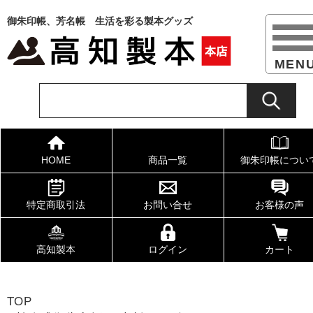
御朱印帳、芳名帳 生活を彩る製本グッズ
HOME
商品一覧
御朱印帳につい
特定商取引法
お問い合せ
お客様の声
高知製本
ログイン
カート
TOP