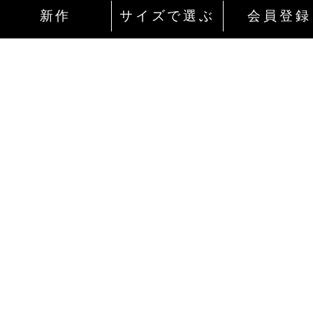
新作
サイズで選ぶ
会員登録
インターネットにて24時間ご注文を受け付
ております。
ご注文やご質問メールの対応は、土日祝日
除く平日のみです。
お支払い方法
Amazon Pay
ご自身のamazonアカウントでログイン後、最短2ク
ックで決済できます。お客様のamazonアカウントに