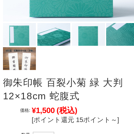
御朱印帳 百裂小菊 緑 大判
12×18cm 蛇腹式
¥1,500
(税込)
価格:
[ポイント還元 15ポイント～]