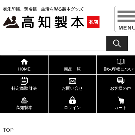
御朱印帳、芳名帳 生活を彩る製本グッズ
HOME
商品一覧
御朱印帳につい
特定商取引法
お問い合せ
お客様の声
高知製本
ログイン
カート
TOP