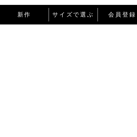
新作
サイズで選ぶ
会員登録
インターネットにて24時間ご注文を受け付
ております。
ご注文やご質問メールの対応は、土日祝日
除く平日のみです。
お支払い方法
Amazon Pay
ご自身のamazonアカウントでログイン後、最短2ク