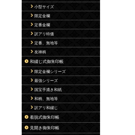
小型サイズ
限定金襴
定番金襴
訳アリ特価
定番、無地等
友禅柄
和綴じ式御朱印帳
限定金襴シリーズ
最強シリーズ
国宝手漉き和紙
和柄、無地等
訳アリ和綴じ
着脱式御朱印帳
見開き御朱印帳