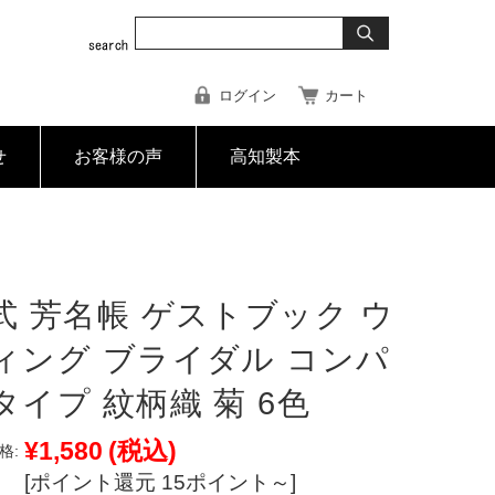
ログイン
カート
せ
お客様の声
高知製本
式 芳名帳 ゲストブック ウ
ィング ブライダル コンパ
タイプ 紋柄織 菊 6色
¥1,580
(税込)
格:
[ポイント還元 15ポイント～]