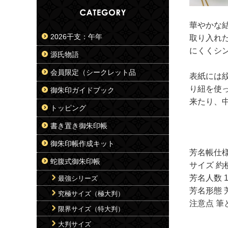
華やかな
2026干支：午年
取り入れ
にくくシ
源氏物語
会員限定（シークレット品
表紙には
り紐を使
御朱印ガイドブック
来たり、
トッピング
書き置き御朱印帳
御朱印帳作成キット
芳名帳仕
蛇腹式御朱印帳
サイズ 約横
芳名人数 
最強シリーズ
芳名形態 芳
究極サイズ（極大判）
注意点 
限界サイズ（特大判）
大判サイズ