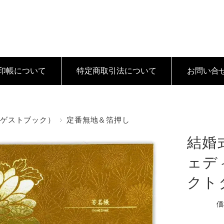
印帳について
特定商取引法
について
お問い合
（ゲストブック）
定番無地＆箔押し
結婚
ェデ
クト
価