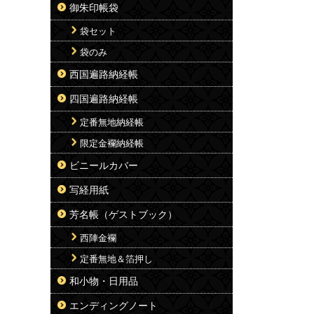
御朱印帳袋
袋セット
袋のみ
西国遍路納経帳
四国遍路納経帳
定番無地納経帳
限定金襴納経帳
ビニールカバー
写経用紙
芳名帳（ゲストブック）
西陣金襴
定番無地＆箔押し
和小物・日用品
エンディングノート