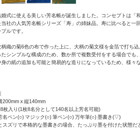
結婚式に使える美しい芳名帳が誕生しました。コンセプトは「
た当社の人気芳名帳シリーズ「寿」の姉妹品。寿に比べると一
ンプルです。
紋柄織の菊6色の布で作った上に、大柄の菊文様を金箔で打ち込
ったシンプルな構成のため、数か所で複数受付をする場合でも、
中身の紙の追加も可能と簡易的な造りになっているため、様々
様
200mm x 縦140mm
18枚入り(1枚8名分として140名以上芳名可能)
名ペン(○) マジック(○) 筆ペン(○) 万年筆(○) 墨書き(▽)
筆とスズリで本格的な墨書きの場合、たっぷり墨を付けた状態だ