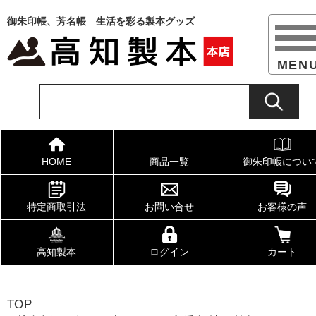
御朱印帳、芳名帳 生活を彩る製本グッズ
HOME
商品一覧
御朱印帳につい
特定商取引法
お問い合せ
お客様の声
高知製本
ログイン
カート
TOP