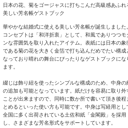
日本の花、菊をゴージャスに打ちこんだ高級感あふれ
美しい芳名帳ゲストブック
華やかな結婚式に使える美しい芳名帳が誕生しました
コンセプトは「和洋折衷」として、和風でありつつモ
ンな雰囲気を取り入れたアイテム。表紙には日本の象
である菊の花を大きく金箔で打ち込んだめでたい構成
なっており晴れの舞台にぴったりなゲストブックにな
ます。
綴じは飾り紐を使ったシンプルな構成のため、中身の
の追加も可能となっています。紙だけを容易に取り外
ことが出来ますので、同時に数か所で書いて頂き後程
とめるといった使い方も可能です。中身は写経用とし
全国に多く出荷されている土佐和紙「金閣殿」を採用
し、さまざまな芳名形式をサポートしています。