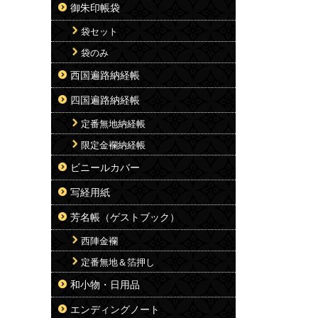
御朱印帳袋
袋セット
袋のみ
西国遍路納経帳
四国遍路納経帳
定番無地納経帳
限定金襴納経帳
ビニールカバー
写経用紙
芳名帳（ゲストブック）
西陣金襴
定番無地＆箔押し
和小物・日用品
エンディングノート