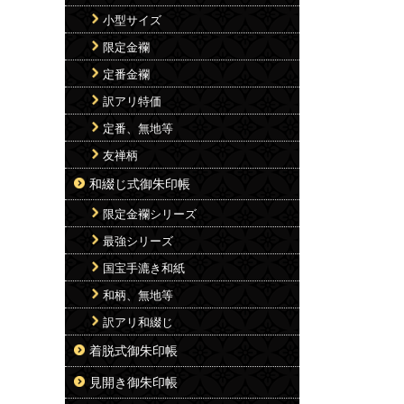
小型サイズ
限定金襴
定番金襴
訳アリ特価
定番、無地等
友禅柄
和綴じ式御朱印帳
限定金襴シリーズ
最強シリーズ
国宝手漉き和紙
和柄、無地等
訳アリ和綴じ
着脱式御朱印帳
見開き御朱印帳