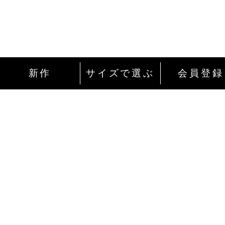
新作
サイズで選ぶ
会員登録
インターネットにて24時間ご注文を受け付
ております。
ご注文やご質問メールの対応は、土日祝日
除く平日のみです。
お支払い方法