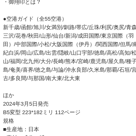
・御翔印とは？
●空港ガイド（全55空港）
新千歳/函館/旭川/女満別/釧路/帯広/丘珠/利尻/奥尻/青森
三沢/花巻/秋田/山形/仙台/新潟/成田国際/東京国際（羽
田）/中部国際/小松/大阪国際（伊丹）/関西国際/但馬/
紀白浜/岡山/広島/出雲/隠岐/山口宇部/徳島/高松/高知/
山/福岡/北九州/大分/長崎/熊本/宮崎/鹿児島/屋久島/種
島/奄美/喜界/徳之島/与論/沖永良部/久米島/那覇/石垣/
古/多良間/与那国/南大東/北大東
ほか
2024年3月5日発売
B5変型 223*182ミリ 112ページ
規格
■生産地：日本