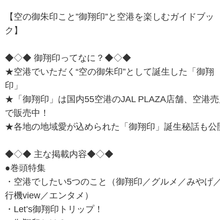
【空の御朱印こと”御翔印”と空港を楽しむガイドブッ
ク】
◆◇◆ 御翔印ってなに？◆◇◆
★空港でいただく“空の御朱印”として誕生した「御翔
印」
★「御翔印」は国内55空港のJAL PLAZA店舗、空港
で販売中！
★各地の地域愛が込められた「御翔印」誕生秘話も公
◆◇◆ 主な掲載内容◆◇◆
●巻頭特集
・空港でしたい5つのこと（御翔印／グルメ／みやげ
行機view／エンタメ）
・Let’s御翔印トリップ！