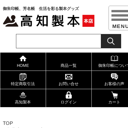
御朱印帳、芳名帳 生活を彩る製本グッズ
HOME
商品一覧
御朱印帳につい
特定商取引法
お問い合せ
お客様の声
高知製本
ログイン
カート
TOP