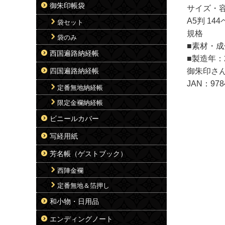
御朱印帳袋
サイズ・
A5判 14
袋セット
規格
袋のみ
■素材・
西国遍路納経帳
■製造年：2
御朱印さ
四国遍路納経帳
JAN：978
定番無地納経帳
限定金襴納経帳
ビニールカバー
写経用紙
芳名帳（ゲストブック）
西陣金襴
定番無地＆箔押し
和小物・日用品
エンディングノート