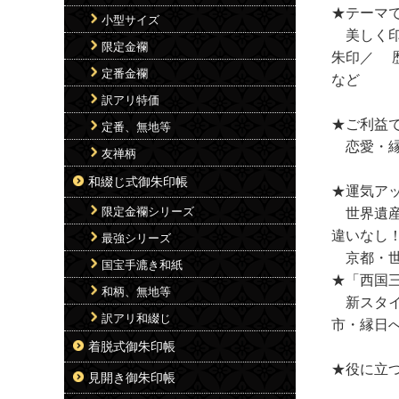
★テーマ
小型サイズ
美しく印
限定金襴
朱印／ 
定番金襴
など
訳アリ特価
★ご利益
定番、無地等
恋愛・縁
友禅柄
和綴じ式御朱印帳
★運気ア
限定金襴シリーズ
世界遺産
違いなし
最強シリーズ
京都・世
国宝手漉き和紙
★「西国
和柄、無地等
新スタイ
訳アリ和綴じ
市・縁日
着脱式御朱印帳
★役に立
見開き御朱印帳