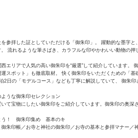
社を参拝した証としていただける「御朱印」。 躍動的な墨字と
す。 流れるような筆さばき、カラフルな印やかわいい動物の押
関西エリアで人気の高い御朱印を“厳選”して紹介しています。
開運スポット」も徹底取材。 快く御朱印をいただくための「基
1泊2日の「モデルコース」なども丁寧に解説していて、 御朱印
のような御朱印セレクション
いて宝物にしたい御朱印をご紹介しています。御朱印の奥深さ
よう！ 御朱印集め 基本のキ
御朱印帳／お寺と神社の御朱印／お寺の基本と参拝マナー／神