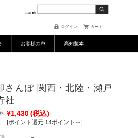
ログイン
カート
せ
お客様の声
高知製本
印さんぽ 関西・北陸・瀬戸
寺社
¥1,430
(税込)
格:
[ポイント還元 14ポイント～]
量: