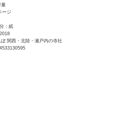
容量
4ページ
成分：紙
018
んぽ 関西・北陸・瀬戸内の寺社
4533130595