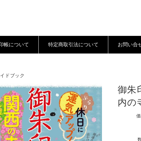
印帳について
特定商取引法
について
お問い合
ガイドブック
御朱
内の
価
数