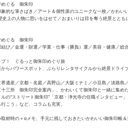
でめぐる 御朱印
象的な筆さばき／アート＆個性派のユニークな一枚／かわいい
歴史上の人物に思いをはせて／おまいりは目を奪う絶景と
でめぐる 御朱印
結び／金運・財運／学業・仕事（勝負）運／美容・健康／総
ップ！ ぐるっと御朱印めぐり旅
からパワースポット、ぶらりレンタサイクルから絶景ドライブ
！
界遺産／京都・名庭／高野山／大阪ミナミ／小豆島／淡路島／
三十三所 御朱印完全案内」、かわいくて御朱印と一緒に集め
ルの“ストリート御朱印”「京都・浄光寺の住職インタビュー
へ行こう」など、コラムも充実。
つ取材時の＋αメモ、手元に残しておきたいかわいい御朱印帳＆