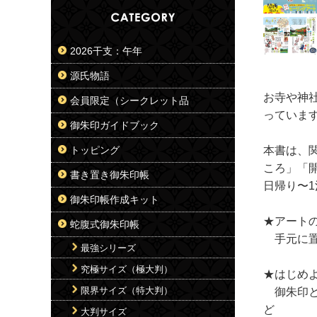
2026干支：午年
源氏物語
お寺や神
会員限定（シークレット品
っていま
御朱印ガイドブック
本書は、
トッピング
ころ」「
書き置き御朱印帳
日帰り〜
御朱印帳作成キット
★アート
蛇腹式御朱印帳
手元に置
最強シリーズ
究極サイズ（極大判）
★はじめ
限界サイズ（特大判）
御朱印と
ど
大判サイズ