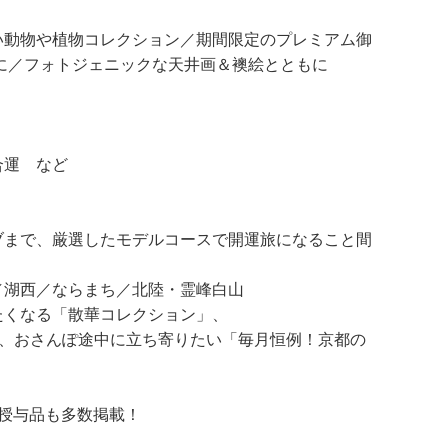
動物や植物コレクション／期間限定のプレミアム御
ともに／フォトジェニックな天井画＆襖絵とともに
合運 など
まで、厳選したモデルコースで開運旅になること間
湖西／ならまち／北陸・霊峰白山
たくなる「散華コレクション」、
」、おさんぽ途中に立ち寄りたい「毎月恒例！京都の
授与品も多数掲載！