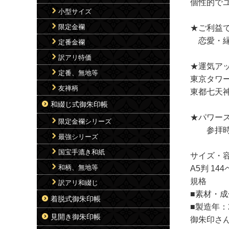
個性的で
小型サイズ
限定金襴
★ご利益
恋愛・縁
定番金襴
訳アリ特価
★運気ア
定番、無地等
東京タワ
友禅柄
東都七天
和綴じ式御朱印帳
★パワー
限定金襴シリーズ
参拝時に
最強シリーズ
国宝手漉き和紙
サイズ・
和柄、無地等
A5判 14
規格
訳アリ和綴じ
■素材・
着脱式御朱印帳
■製造年：2
見開き御朱印帳
御朱印さん