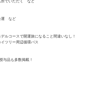
名所でいただく など
合運 など
モデルコースで開運旅になること間違いなし！
カイツリー周辺循環バス
授与品も多数掲載！