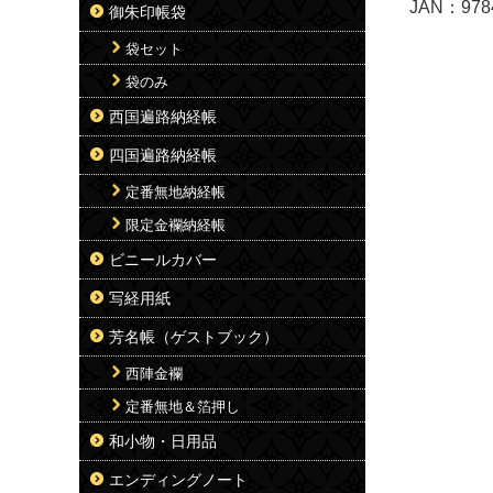
JAN：978
御朱印帳袋
袋セット
袋のみ
西国遍路納経帳
四国遍路納経帳
定番無地納経帳
限定金襴納経帳
ビニールカバー
写経用紙
芳名帳（ゲストブック）
西陣金襴
定番無地＆箔押し
和小物・日用品
エンディングノート