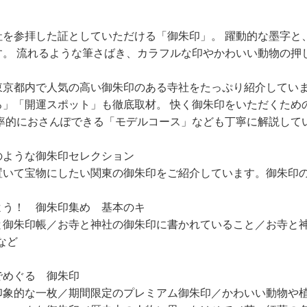
社を参拝した証としていただける「御朱印」。 躍動的な墨字と
す。 流れるような筆さばき、カラフルな印やかわいい動物の押
東京都内で人気の高い御朱印のある寺社をたっぷり紹介していま
ろ」「開運スポット」も徹底取材。 快く御朱印をいただくため
効率的におさんぽできる「モデルコース」なども丁寧に解説して
のような御朱印セレクション
いて宝物にしたい関東の御朱印をご紹介しています。御朱印の
よう！ 御朱印集め 基本のキ
御朱印帳／お寺と神社の御朱印に書かれていること／お寺と神
など
でめぐる 御朱印
印象的な一枚／期間限定のプレミアム御朱印／かわいい動物や