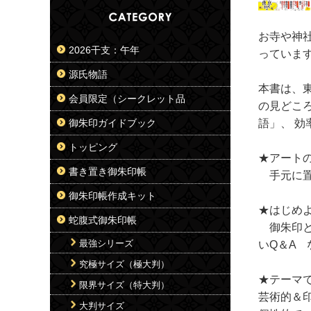
お寺や神
2026干支：午年
っていま
源氏物語
本書は、
会員限定（シークレット品
の見どこ
語」、 
御朱印ガイドブック
トッピング
★アート
書き置き御朱印帳
手元に置
御朱印帳作成キット
★はじめ
蛇腹式御朱印帳
御朱印と
最強シリーズ
いQ＆A 
究極サイズ（極大判）
★テーマ
限界サイズ（特大判）
芸術的＆
大判サイズ