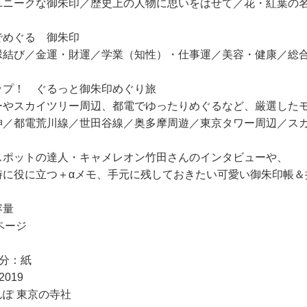
ユニークな御朱印／歴史上の人物に思いをはせて／花・紅葉の
でめぐる 御朱印
結び／金運・財運／学業（知性）・仕事運／美容・健康／総
ップ！ ぐるっと御朱印めぐり旅
ーやスカイツリー周辺、都電でゆったりめぐるなど、厳選した
神／都電荒川線／世田谷線／奥多摩周遊／東京タワー周辺／ス
スポットの達人・キャメレオン竹田さんのインタビューや、
役に立つ＋αメモ、手元に残しておきたい可愛い御朱印帳＆
容量
4ページ
成分：紙
019
ぽ 東京の寺社