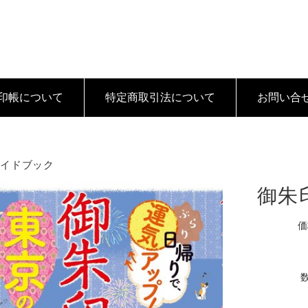
印帳について
特定商取引法
について
お問い合
ガイドブック
御朱
価
数