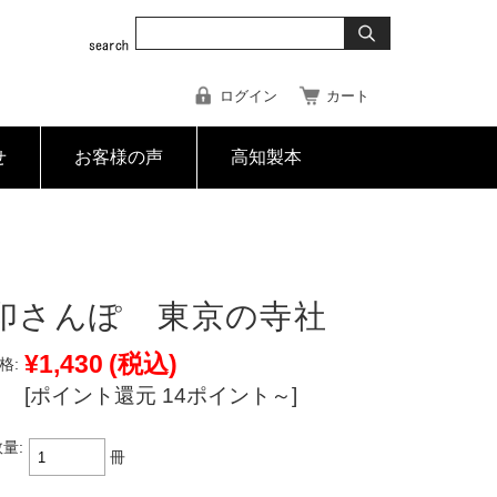
ログイン
カート
せ
お客様の声
高知製本
印さんぽ 東京の寺社
¥1,430
(税込)
格:
[ポイント還元 14ポイント～]
量:
冊