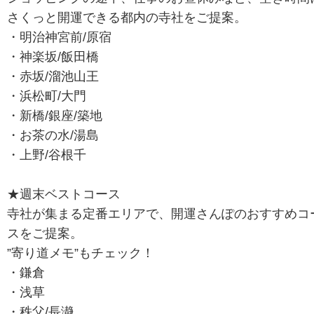
さくっと開運できる都内の寺社をご提案。
・明治神宮前/原宿
・神楽坂/飯田橋
・赤坂/溜池山王
・浜松町/大門
・新橋/銀座/築地
・お茶の水/湯島
・上野/谷根千
★週末ベストコース
寺社が集まる定番エリアで、開運さんぽのおすすめコ
スをご提案。
”寄り道メモ”もチェック！
・鎌倉
・浅草
・秩父/長瀞