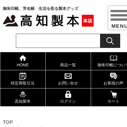
御朱印帳、芳名帳 生活を彩る製本グッズ
HOME
商品一覧
御朱印帳につい
特定商取引法
お問い合せ
お客様の声
高知製本
ログイン
カート
TOP