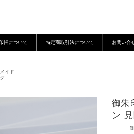
印帳について
特定商取引法
について
お問い合
ーメイド
ング
紙
御朱
ン 
価