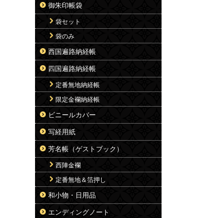
御朱印帳袋
袋セット
袋のみ
西国遍路納経帳
四国遍路納経帳
定番無地納経帳
限定金襴納経帳
ビニールカバー
写経用紙
芳名帳（ゲストブック）
西陣金襴
定番無地＆箔押し
和小物・日用品
エンディングノート