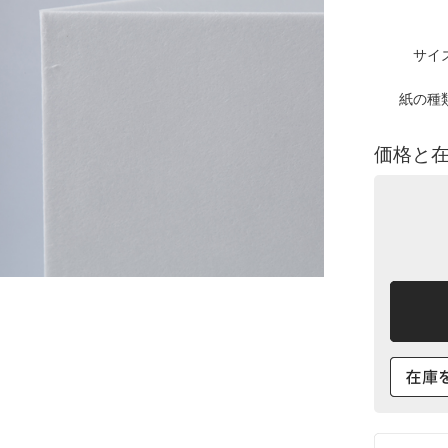
サイ
紙の種
価格と