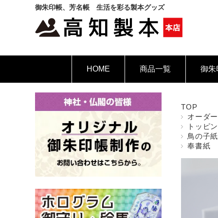
御朱印帳、芳名帳 生活を彩る製本グッズ
HOME
商品一覧
御朱
TOP
オーダ
トッピ
鳥の子
奉書紙