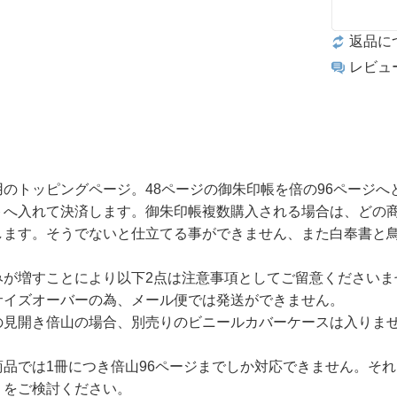
返品に
レビュ
用のトッピングページ。48ページの御朱印帳を倍の96ページ
トへ入れて決済します。御朱印帳複数購入される場合は、どの
します。そうでないと仕立てる事ができません、また白奉書と
みが増すことにより以下2点は注意事項としてご留意くださいま
サイズオーバーの為、メール便では発送ができません。
の見開き倍山の場合、別売りのビニールカバーケースは入りま
商品では1冊につき倍山96ページまでしか対応できません。そ
」をご検討ください。