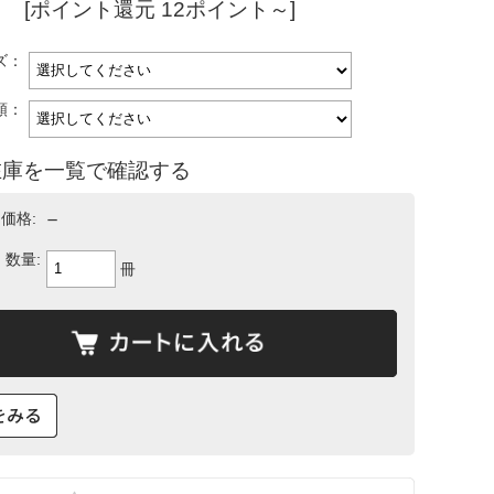
[ポイント還元 12ポイント～]
ズ：
類：
在庫を一覧で確認する
－
価格:
数量:
冊