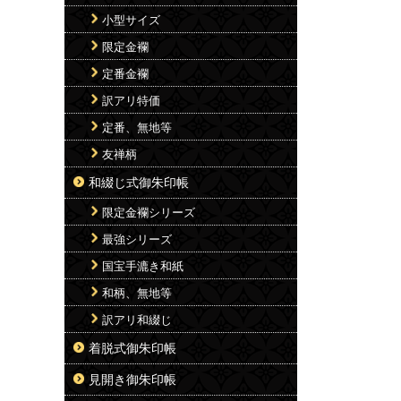
小型サイズ
限定金襴
定番金襴
訳アリ特価
定番、無地等
友禅柄
和綴じ式御朱印帳
限定金襴シリーズ
最強シリーズ
国宝手漉き和紙
和柄、無地等
訳アリ和綴じ
着脱式御朱印帳
見開き御朱印帳