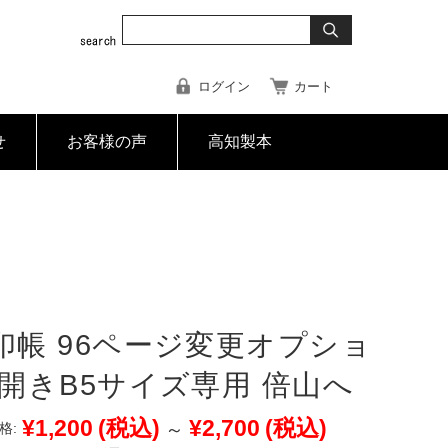
ログイン
カート
せ
お客様の声
高知製本
印帳 96ページ変更オプショ
見開きB5サイズ専用 倍山へ
¥1,200
(税込)
¥2,700
(税込)
～
格: