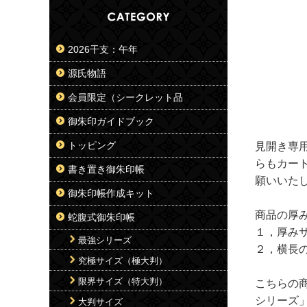
2026干支：午年
源氏物語
会員限定（シークレット品
御朱印ガイドブック
トッピング
見開き専
らもカー
書き置き御朱印帳
願いいた
御朱印帳作成キット
商品の厚
蛇腹式御朱印帳
１，厚み
最強シリーズ
２，横長
究極サイズ（極大判）
限界サイズ（特大判）
こちらの
シリーズ
大判サイズ