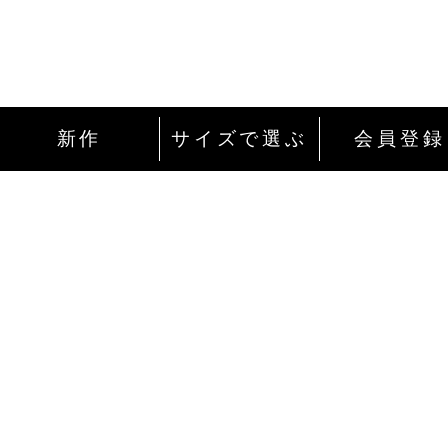
新作
サイズで選ぶ
会員登録
インターネットにて24時間ご注文を受け付
ております。
ご注文やご質問メールの対応は、土日祝日
除く平日のみです。
お支払い方法