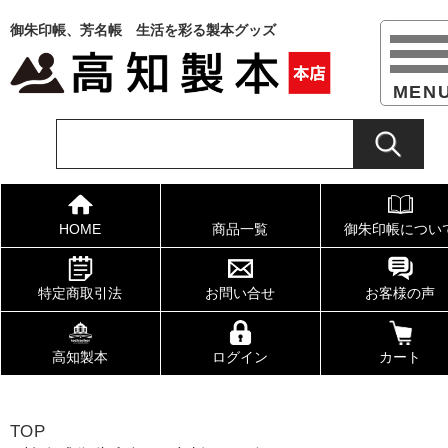
御朱印帳、芳名帳 生活を彩る製本グッズ
HOME
商品一覧
御朱印帳につい
特定商取引法
お問い合せ
お客様の声
高知製本
ログイン
カート
TOP