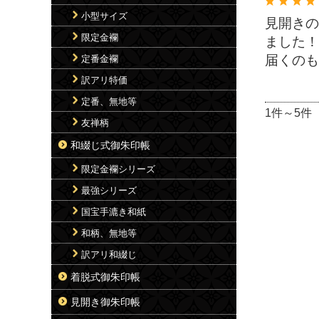
小型サイズ
見開きの
限定金襴
ました！
届くのも
定番金襴
訳アリ特価
定番、無地等
1件～5件
友禅柄
和綴じ式御朱印帳
限定金襴シリーズ
最強シリーズ
国宝手漉き和紙
和柄、無地等
訳アリ和綴じ
着脱式御朱印帳
見開き御朱印帳