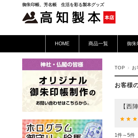
御朱印帳、芳名帳 生活を彩る製本グッズ
HOME
商品一覧
御朱
TOP
お
お客様
【西陣
1件～5件