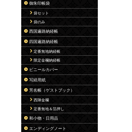
御朱印帳袋
袋セット
袋のみ
西国遍路納経帳
四国遍路納経帳
定番無地納経帳
限定金襴納経帳
ビニールカバー
写経用紙
芳名帳（ゲストブック）
西陣金襴
定番無地＆箔押し
和小物・日用品
エンディングノート