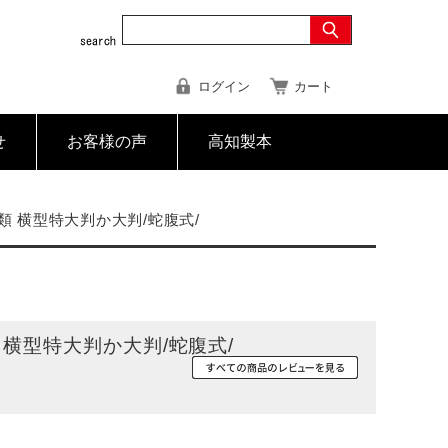
ログイン
カート
せ
お客様の声
高知製本
類 横型特大判か大判/蛇腹式/
横型特大判か大判/蛇腹式/