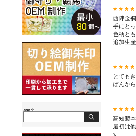
西陣金襴
手にとっ
色柄とも
追加生産
とてもき
ばんから
高知製本
最初は他
す。