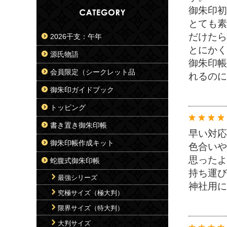
御朱印初
とても素
だけたら
2026干支：午年
とにかく
源氏物語
御朱印帳
会員限定（シークレット品
れるのに
御朱印ガイドブック
トッピング
書き置き御朱印帳
早い対応
御朱印帳作成キット
色合いや
思ったよ
蛇腹式御朱印帳
持ち運び
最強シリーズ
神社用に
究極サイズ（極大判）
限界サイズ（特大判）
大判サイズ