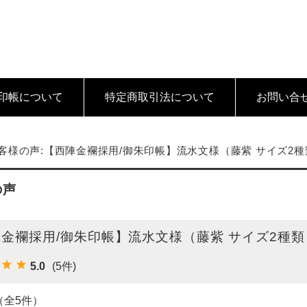
印帳について
特定商取引法
について
お問い合
客様の声:【西陣金襴採用/御朱印帳】流水文様（藤紫 サイズ2種
の声
金襴採用/御朱印帳】流水文様（藤紫 サイズ2種類 
5.0
(5件)
（全5件）