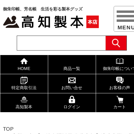
御朱印帳、芳名帳 生活を彩る製本グッズ
HOME
商品一覧
御朱印帳につい
特定商取引法
お問い合せ
お客様の声
高知製本
ログイン
カート
TOP