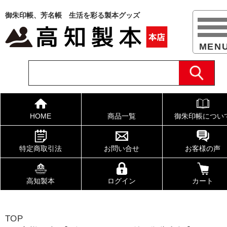
御朱印帳、芳名帳 生活を彩る製本グッズ
HOME
商品一覧
御朱印帳につい
特定商取引法
お問い合せ
お客様の声
高知製本
ログイン
カート
TOP