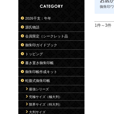
お店
御朱印ワ
2026干支：午年
1件～3件
源氏物語
会員限定（シークレット品
御朱印ガイドブック
トッピング
書き置き御朱印帳
御朱印帳作成キット
蛇腹式御朱印帳
最強シリーズ
究極サイズ（極大判）
限界サイズ（特大判）
大判サイズ