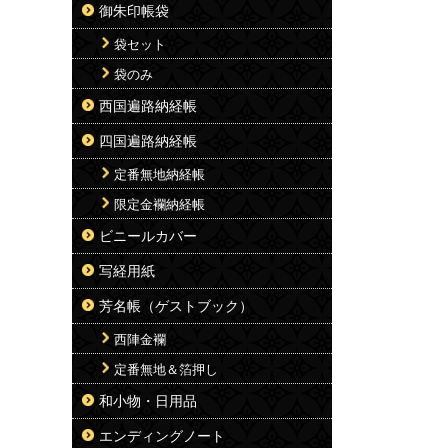
御朱印帳袋
袋セット
袋のみ
西国遍路納経帳
四国遍路納経帳
定番無地納経帳
限定金襴納経帳
ビニールカバー
写経用紙
芳名帳（ゲストブック）
西陣金襴
定番無地＆箔押し
和小物・日用品
エンディングノート