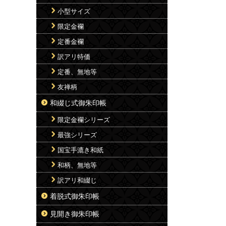
小型サイズ
限定金襴
定番金襴
訳アリ特価
定番、無地等
友禅柄
和綴じ式御朱印帳
限定金襴シリーズ
最強シリーズ
国宝手漉き和紙
和柄、無地等
訳アリ和綴じ
着脱式御朱印帳
見開き御朱印帳