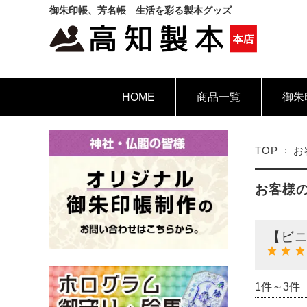
御朱印帳、芳名帳 生活を彩る製本グッズ
HOME
商品一覧
御朱
TOP
お
お客様
【ビ
1件～3件