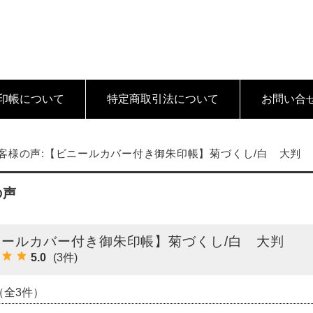
印帳について
特定商取引法
について
お問い合
客様の声:【ビニールカバー付き御朱印帳】菊づくし/白 大判
の声
ニールカバー付き御朱印帳】菊づくし/白 大判
5.0
(3件)
（全3件）